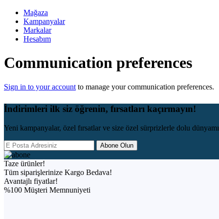
Mağaza
Kampanyalar
Markalar
Hesabım
Communication preferences
Sign in to your account
to manage your communication preferences.
İndirimleri ilk siz öğrenin, fırsatları kaçırmayın!
Yeni kampanyalar, özel fırsatlar ve size özel sürprizlerle dolu dünyamı
Taze ürünler!
Tüm siparişlerinize Kargo Bedava!
Avantajlı fiyatlar!
%100 Müşteri Memnuniyeti