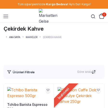
Tüm siparişlerinizde
Kargo Bedava!
Aynı Gün Kargo!
0
Çekirdek Kahve
ANA SAYFA
KAHVELER
ÇEKIRDEK KAHVE
Göre sırala
Ürünleri Filtrele
İndirimli
Tchibo Barista Espresso