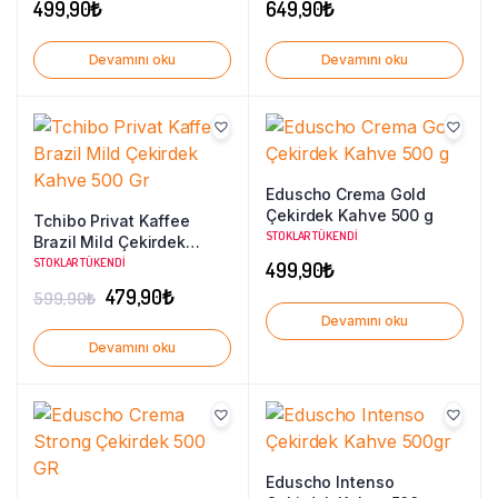
499,90
₺
649,90
₺
Devamını oku
Devamını oku
Eduscho Crema Gold
Çekirdek Kahve 500 g
Tchibo Privat Kaffee
STOKLAR TÜKENDI
Brazil Mild Çekirdek
Kahve 500 Gr
STOKLAR TÜKENDI
499,90
₺
Orijinal
Şu
479,90
₺
599,90
₺
Devamını oku
fiyat:
andaki
Devamını oku
599,90₺.
fiyat:
479,90₺.
Eduscho Intenso