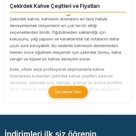
Çekirdek Kahve Çeşitleri ve Fiyatları
Çekirdek kahve, kahvenin aromasını en taze haliyle
deneyimlemek isteyenlerin en çok tercih ettiği
seçeneklerden biridir. Öğütülmeden saklandığı için
kokusunu, yağ yapısını ve karakteristik tat notalarını daha
uzun süre koruyabilir. Bu nedenle kahvesini demlemeden
hemen önce öğütmek isteyenler için çekirdek formu, daha
zengin ve kişisel bir kahve deneyimi sunar.
Evde, ofiste veya profesyonel ekipmanlarla kahve
hazırlarken kullanılan çekirdek kahve çeşitleri; kavrum
derecesi, çekirdek türü, menşei, gramajı ve aroma profiline
göre farklılaşır. Kimi kahveler daha yumuşak ve dengeli bir
Devamını Oku
içim sunarken, kimi kahveler daha yoğun gövdeli, sert ve
belirgin aromalı olabilir. Marketten Gelse’de farklı kahve
çekirdeği çeşitlerini inceleyerek damak zevkinize, demleme
alışkanlığınıza ve tüketim sıklığınıza uygun ürünü kolayca
değerlendirebilirsiniz.
İndirimleri ilk siz öğrenin,
Çekirdek kahve satın alırken yalnızca bilinen markalara