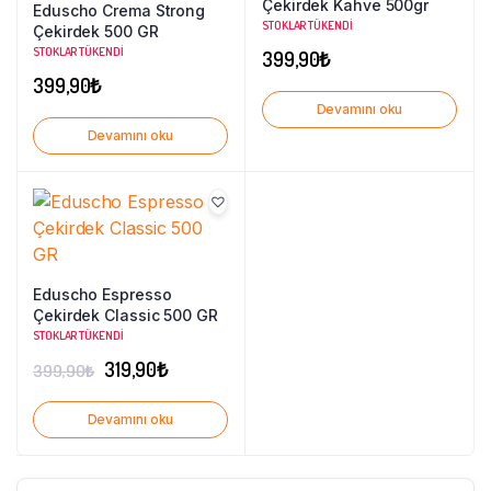
Çekirdek Kahve 500gr
Eduscho Crema Strong
STOKLAR TÜKENDI
Çekirdek 500 GR
STOKLAR TÜKENDI
399,90
₺
399,90
₺
Devamını oku
Devamını oku
Eduscho Espresso
Çekirdek Classic 500 GR
STOKLAR TÜKENDI
Orijinal
Şu
319,90
₺
399,90
₺
fiyat:
andaki
Devamını oku
399,90₺.
fiyat:
319,90₺.