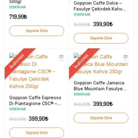
500gr
Goppion Caffe Dolce –
STOKTA VAR
Fasulye Çekirdek Kahve
250gr
STOKTA VAR
719,90
₺
Orijinal
Şu
399,90
₺
849,90
₺
Sepete Ekle
fiyat:
andaki
Sepete Ekle
849,90₺.
fiyat:
399,90₺.
İndirimli
İndirimli
Goppion Caffe Jamaica
Blue Mountain Fasulye
Kahve 250gr
STOKTA VAR
Goppion Caffe Espresso
Orijinal
Şu
399,90
₺
Di Piantagione CSC® –
849,90
₺
Fasulye Çekirdek Kahve
STOKTA VAR
fiyat:
andaki
250gr
Orijinal
Şu
399,90
₺
Sepete Ekle
849,90
₺
849,90₺.
fiyat:
fiyat:
andaki
399,90₺.
Sepete Ekle
849,90₺.
fiyat: