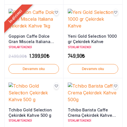
399,90₺.
İndirimli
Goppion Caffe Dolce
Yeni Gold Selection 1000
Gran Miscela Italiana
gr Çekirdek Kahve
Çekirdek Kahve 1kg
STOKLAR TÜKENDI
STOKLAR TÜKENDI
Orijinal
Şu
1.399,90
₺
749,90
₺
2.499,90
₺
fiyat:
andaki
Devamını oku
Devamını oku
2.499,90₺.
fiyat:
1.399,90₺.
Tchibo Gold Selection
Tchibo Barista Caffe
Çekirdek Kahve 500 g
Crema Çekirdek Kahve
500g
STOKLAR TÜKENDI
STOKLAR TÜKENDI