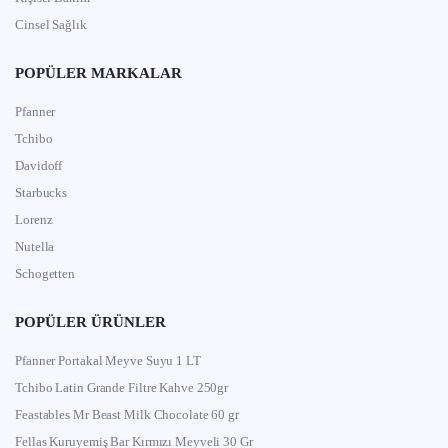
Ticari olarak en yaygın kullanılan çekirdek türleri Arabica ve
Cinsel Sağlık
Robusta olsa da kahvenin tadını yalnızca çekirdek türü değil;
yetiştiği bölge, işlenme yöntemi ve kavrum derecesi de
POPÜLER MARKALAR
belirler.
Pfanner
Çekirdek
Kafein
Kullanım
Tat Profili
Tchibo
Türü
Yoğunluğu
Alanı
Davidoff
Filtre
Starbucks
kahve,
Yumuşak,
Lorenz
Daha
V60,
Arabica
dengeli,
düşük
Chemex,
Nutella
meyvemsi
espresso
Schogetten
harmanları
Espresso
POPÜLER ÜRÜNLER
Sert,
Daha
harmanları,
Robusta
yoğun,
yüksek
sert içimli
Pfanner Portakal Meyve Suyu 1 LT
topraksı
kahveler
Tchibo Latin Grande Filtre Kahve 250gr
Feastables Mr Beast Milk Chocolate 60 gr
Odunsu,
meyvemsi,
Fellas Kuruyemiş Bar Kırmızı Meyveli 30 Gr
Özel