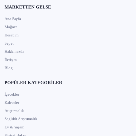
Filtre kahve, espresso, moka pot ve French press gibi
MARKETTEN GELSE
farklı yöntemlerle kullanılabilir.
Ana Sayfa
Gramaj seçenekleri sayesinde günlük tüketim veya
yoğun kullanım için tercih edilebilir.
Mağaza
Farklı kavrum seviyeleriyle yumuşak, dengeli ya da
Hesabım
yoğun içim deneyimi sunabilir.
Sepet
Kahve çekirdeği çeşitleri arasında damak zevkine göre
Hakkımızda
seçim yapılabilir.
İletişim
Bu özellikler, çekirdek kahveyi standart kahve tüketiminden
Blog
daha kişisel bir deneyime dönüştürür. Kahvenin öğütülme
kalınlığını, demleme süresini ve kullanılan su miktarını kendi
POPÜLER KATEGORILER
alışkanlığınıza göre ayarlayarak her fincanda farklı bir lezzet
profili yakalayabilirsiniz.
İçecekler
Kahveler
Kahve Çekirdeği Çeşitleri
Atıştırmalık
Sağlıklı Atıştırmalık
Kahve çekirdeği çeşitleri denildiğinde en bilinen türler
Arabica ve Robusta’dır. Bunun yanında Liberica ve Excelsa
Ev & Yaşam
gibi daha az bilinen türler de farklı aromatik özellikler sunar.
Kişisel Bakım