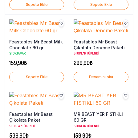
Sepete Ekle
Sepete Ekle
Feastables Mr Beast Milk
Feastables Mr Beast
Chocolate 60 gr
Çikolata Deneme Paketi
STOKTA VAR
STOKLAR TÜKENDI
159,90
₺
299,90
₺
Sepete Ekle
Devamını oku
Feastables Mr Beast
MR BEAST YER FISTIKLI
Çikolata Paketi
60 GR
STOKLAR TÜKENDI
STOKLAR TÜKENDI
539,90
₺
159,90
₺