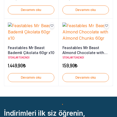
Devamını oku
Devamını oku
Feastables Mr Beast
Feastables Mr Beast
Bademli Çikolata 60gr x10
Almond Chocolate with
Almond Chunks 60gr
STOKLAR TÜKENDI
STOKLAR TÜKENDI
1.449,90
₺
159,90
₺
Devamını oku
Devamını oku
İndirimleri ilk siz öğrenin,