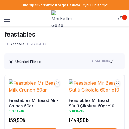
Tüm siparişlerinizde
Kargo Bedava!
Aynı Gün Kargo!
0
feastables
ANA SAYFA
FEASTABLES
Göre sırala
Ürünleri Filtrele
Feastables Mr Beast Milk
Feastables Mr Beast
Crunch 60gr
Sütlü Çikolata 60gr x10
STOKTA VAR
STOKTA VAR
159,90
₺
1.449,90
₺