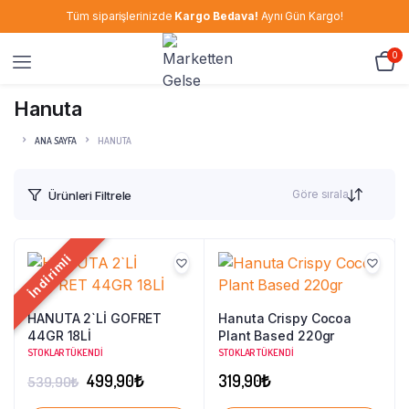
Tüm siparişlerinizde
Kargo Bedava!
Aynı Gün Kargo!
0
Hanuta
ANA SAYFA
HANUTA
Göre sırala
Ürünleri Filtrele
İndirimli
HANUTA 2`Lİ GOFRET
Hanuta Crispy Cocoa
44GR 18Lİ
Plant Based 220gr
STOKLAR TÜKENDI
STOKLAR TÜKENDI
Orijinal
Şu
499,90
₺
319,90
₺
539,90
₺
fiyat:
andaki