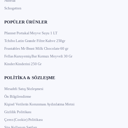
Nutella
Schogetten
POPÜLER ÜRÜNLER
Pfanner Portakal Meyve Suyu 1 LT
Tchibo Latin Grande Filtre Kahve 250gr
Feastables Mr Beast Milk Chocolate 60 gr
Fellas Kuruyemiş Bar Kırmızı Meyveli 30 Gr
Kinder Kinderini 250 Gr
POLITIKA & SÖZLEŞME
Mesafeli Satış Sözleşmesi
Ön Bilgilendirme
Kişisel Verilerin Korunması Aydınlatma Metni
Gizlilik Politikası
Çerez (Cookie) Politikası
Site Kullanım Şartları