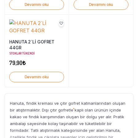
Devamını oku
Devamını oku
539,90₺.
fiyat:
499,90₺.
HANUTA 2`Lİ GOFRET
44GR
STOKLAR TÜKENDI
79,90
₺
Devamını oku
Hanuta, fındık kreması ve çıtır gofret katmanlarından oluşan
bir atıştırmalıktır. Dışı çıtır gofretle kaplı olan ürünün içinde
kakao ve fındık karışımından oluşan bir dolgu yer alır. Pratik
ambalajı sayesinde kolay taşınabilir ve tüketilebilir bir
formdadır. Tatlı atıştırmalık kategorisinde yer alan Hanuta,
özellikle fındık ve çikolata sevenler için geliştirilmiş bir