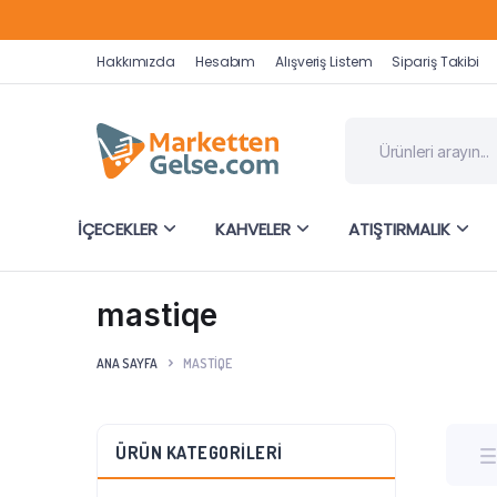
Hakkımızda
Hesabım
Alışveriş Listem
Sipariş Takibi
İÇECEKLER
KAHVELER
ATIŞTIRMALIK
mastiqe
ANA SAYFA
MASTIQE
ÜRÜN KATEGORILERI