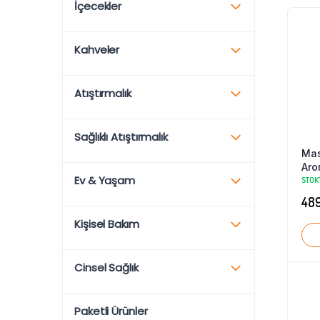
İçecekler
Kahveler
Atıştırmalık
Sağlıklı Atıştırmalık
Mas
Aro
Ev & Yaşam
Şek
STOK
Ade
489
Kişisel Bakım
Cinsel Sağlık
Paketli Ürünler