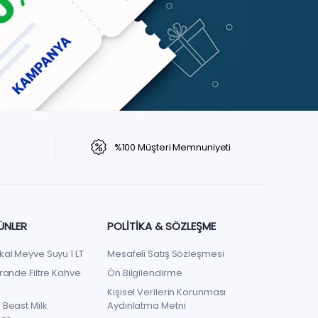
%100 Müşteri Memnuniyeti
ÜNLER
POLITIKA & SÖZLEŞME
kal Meyve Suyu 1 LT
Mesafeli Satış Sözleşmesi
rande Filtre Kahve
Ön Bilgilendirme
Kişisel Verilerin Korunması
 Beast Milk
Aydınlatma Metni