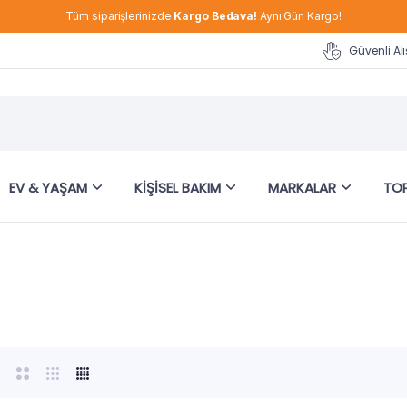
Tüm siparişlerinizde
Kargo Bedava!
Aynı Gün Kargo!
Güvenli Alı
EV & YAŞAM
KIŞISEL BAKIM
MARKALAR
TOP