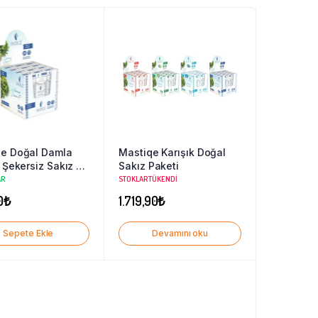
qe Doğal Damla
Mastiqe Karışık Doğal
ı Şekersiz Sakız 20
Sakız Paketi
Adet-SADE
AR
STOKLAR TÜKENDI
0
₺
1.719,90
₺
Sepete Ekle
Devamını oku