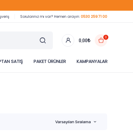
şveriş
Sorularınız mı var? Hemen arayın:
0530 259 71 00
0
0,00
₺
TAN SATIŞ
PAKET ÜRÜNLER
KAMPANYALAR
Varsayılan Sıralama