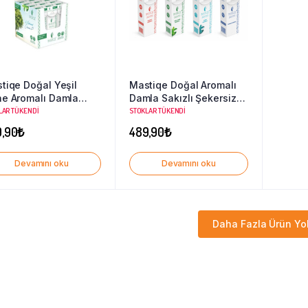
tiqe Doğal Yeşil
Mastiqe Doğal Aromalı
e Aromalı Damla
Damla Sakızlı Şekersiz
ızlı Şekersiz Sakız 20
Sakız-Karışık Paket 12
LAR TÜKENDI
STOKLAR TÜKENDI
12 Adet
Adet
,90
₺
489,90
₺
Devamını oku
Devamını oku
Daha Fazla Ürün Yo