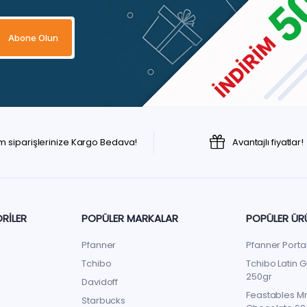
m siparişlerinize Kargo Bedava!
Avantajlı fiyatlar!
RILER
POPÜLER MARKALAR
POPÜLER ÜR
Pfanner
Pfanner Porta
Tchibo
Tchibo Latin G
250gr
Davidoff
Feastables Mr
Starbucks