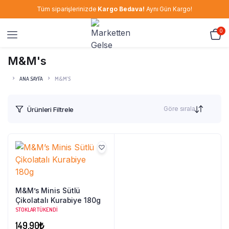
Tüm siparişlerinizde
Kargo Bedava!
Aynı Gün Kargo!
0
M&M's
ANA SAYFA
M&M'S
Göre sırala
Ürünleri Filtrele
M&M’s Minis Sütlü
Çikolatalı Kurabiye 180g
STOKLAR TÜKENDI
149,90
₺