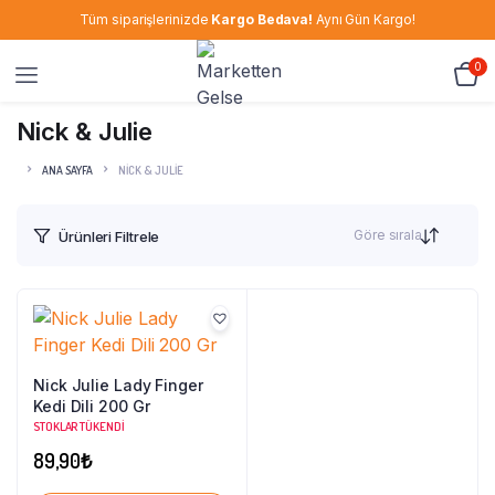
Tüm siparişlerinizde
Kargo Bedava!
Aynı Gün Kargo!
0
Nick & Julie
ANA SAYFA
NICK & JULIE
Göre sırala
Ürünleri Filtrele
Nick Julie Lady Finger
Kedi Dili 200 Gr
STOKLAR TÜKENDI
89,90
₺