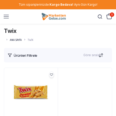
Tüm siparişlerinizde
Kargo Bedava!
Aynı Gün Kargo!
0
Twix
ANA SAYFA
TWIX
Göre sırala
Ürünleri Filtrele