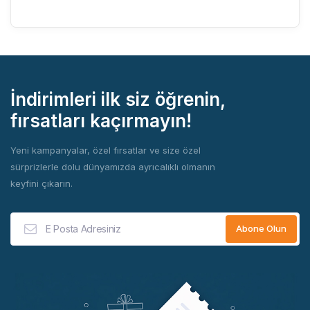
İndirimleri ilk siz öğrenin,
fırsatları kaçırmayın!
Yeni kampanyalar, özel fırsatlar ve size özel
sürprizlerle dolu dünyamızda ayrıcalıklı olmanın
keyfini çıkarın.