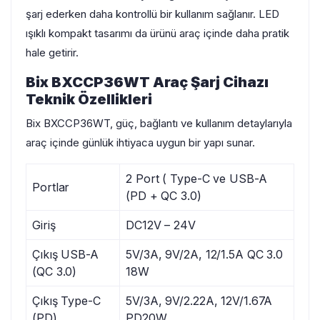
şarj ederken daha kontrollü bir kullanım sağlanır. LED
ışıklı kompakt tasarımı da ürünü araç içinde daha pratik
hale getirir.
Bix BXCCP36WT Araç Şarj Cihazı
Teknik Özellikleri
Bix BXCCP36WT, güç, bağlantı ve kullanım detaylarıyla
araç içinde günlük ihtiyaca uygun bir yapı sunar.
2 Port ( Type-C ve USB-A
Portlar
(PD + QC 3.0)
Giriş
DC12V – 24V
Çıkış USB-A
5V/3A, 9V/2A, 12/1.5A QC 3.0
(QC 3.0)
18W
Çıkış Type-C
5V/3A, 9V/2.22A, 12V/1.67A
(PD)
PD20W