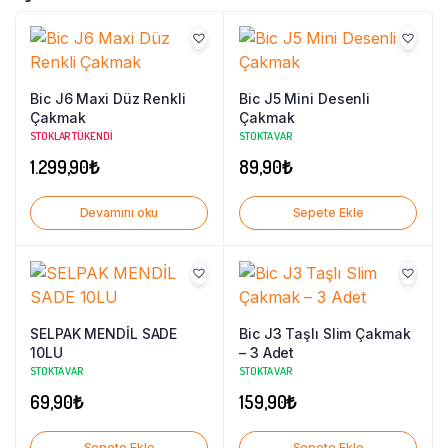
Bic J6 Maxi Düz Renkli
Bic J5 Mini Desenli
Çakmak
Çakmak
STOKLAR TÜKENDI
STOKTA VAR
1.299,90
₺
89,90
₺
Devamını oku
Sepete Ekle
SELPAK MENDİL SADE
Bic J3 Taşlı Slim Çakmak
10LU
– 3 Adet
STOKTA VAR
STOKTA VAR
69,90
₺
159,90
₺
Sepete Ekle
Sepete Ekle