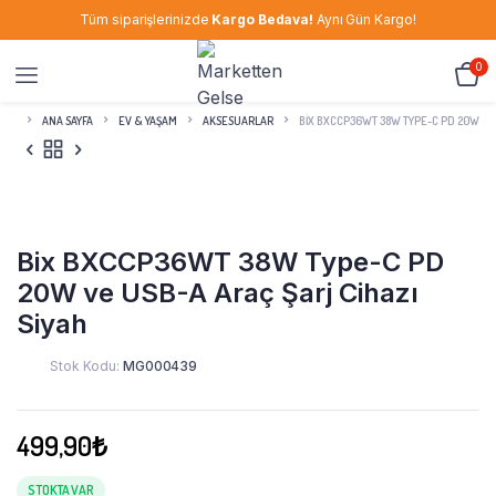
Tüm siparişlerinizde
Kargo Bedava!
Aynı Gün Kargo!
0
ANA SAYFA
EV & YAŞAM
AKSESUARLAR
BIX BXCCP36WT 38W TYPE-C PD 20W VE 
Bix BXCCP36WT 38W Type-C PD
20W ve USB-A Araç Şarj Cihazı
Siyah
Stok Kodu:
MG000439
499,90
₺
STOKTA VAR