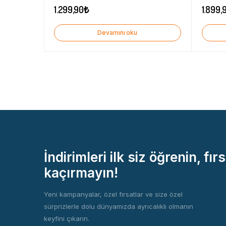
1.299,90
₺
1.899,
Devamını oku
İndirimleri ilk siz öğrenin, fırs
kaçırmayın!
Yeni kampanyalar, özel fırsatlar ve size özel
sürprizlerle dolu dünyamızda ayrıcalıklı olmanın
keyfini çıkarın.