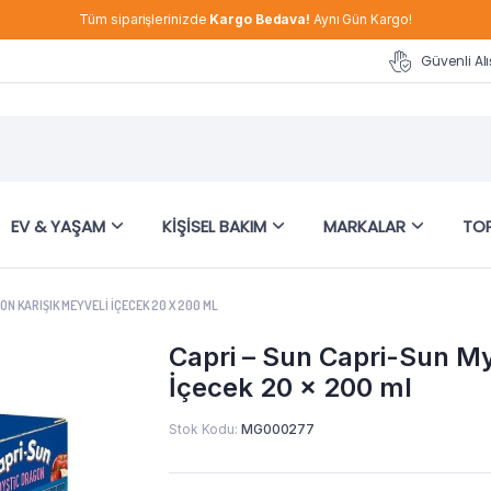
Tüm siparişlerinizde
Kargo Bedava!
Aynı Gün Kargo!
Güvenli Alı
EV & YAŞAM
KIŞISEL BAKIM
MARKALAR
TOP
N KARIŞIK MEYVELI İÇECEK 20 X 200 ML
Capri – Sun Capri-Sun My
İçecek 20 x 200 ml
Stok Kodu:
MG000277