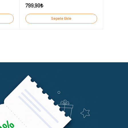
799,90
₺
Sepete Ekle