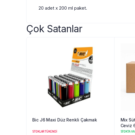
20 adet x 200 ml paket.
Çok Satanlar
Bic J6 Maxi Düz Renkli Çakmak
Mix Sü
Ceviz 6
STOKLAR TÜKENDI
STOKTA VA