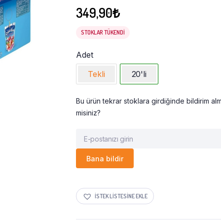
349,90
₺
STOKLAR TÜKENDI
Adet
Tekli
20'li
Bu ürün tekrar stoklara girdiğinde bildirim alm
misiniz?
Bana bildir
İSTEK LISTESINE EKLE