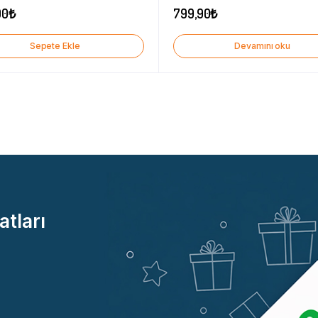
90
₺
799,90
₺
Sepete Ekle
Devamını oku
atları