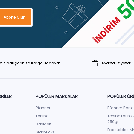
m siparişlerinize Kargo Bedava!
Avantajlı fiyatlar!
RILER
POPÜLER MARKALAR
POPÜLER ÜR
Pfanner
Pfanner Porta
Tchibo
Tchibo Latin G
250gr
Davidoff
Feastables Mr
Starbucks