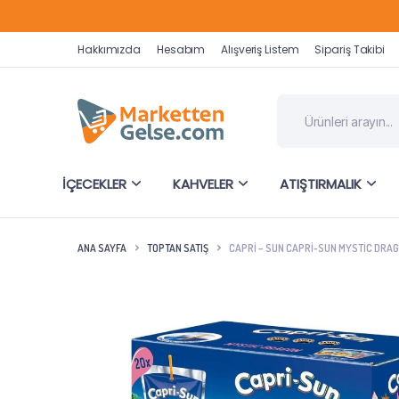
Hakkımızda
Hesabım
Alışveriş Listem
Sipariş Takibi
İÇECEKLER
KAHVELER
ATIŞTIRMALIK
ANA SAYFA
TOPTAN SATIŞ
CAPRI – SUN CAPRI-SUN MYSTIC DRAGO