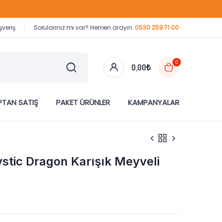
şveriş
Sorularınız mı var? Hemen arayın:
0530 259 71 00
0
0,00
₺
TAN SATIŞ
PAKET ÜRÜNLER
KAMPANYALAR
stic Dragon Karışık Meyveli