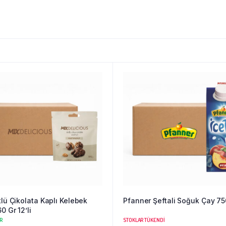
tlü Çikolata Kaplı Kelebek
Pfanner Şeftali Soğuk Çay 75
0 Gr 12’li
R
STOKLAR TÜKENDI