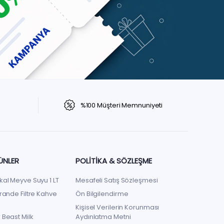
%100 Müşteri Memnuniyeti
ÜNLER
POLITIKA & SÖZLEŞME
kal Meyve Suyu 1 LT
Mesafeli Satış Sözleşmesi
rande Filtre Kahve
Ön Bilgilendirme
Kişisel Verilerin Korunması
 Beast Milk
Aydınlatma Metni