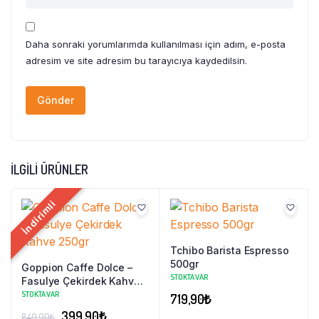
Daha sonraki yorumlarımda kullanılması için adım, e-posta
adresim ve site adresim bu tarayıcıya kaydedilsin.
İLGILI ÜRÜNLER
İndirimli
Tchibo Barista Espresso
500gr
Goppion Caffe Dolce –
STOKTA VAR
Fasulye Çekirdek Kahve
250gr
STOKTA VAR
719,90
₺
Orijinal
Şu
399,90
₺
849,90
₺