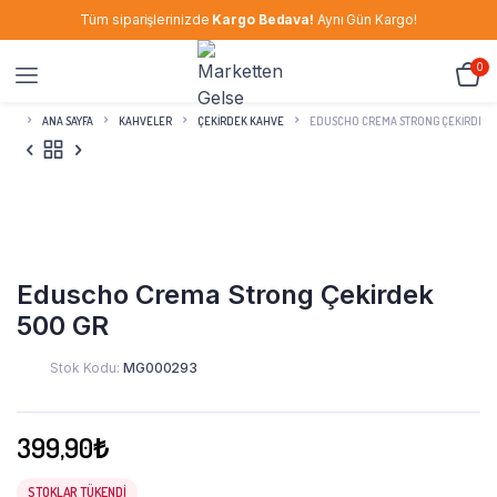
Tüm siparişlerinizde
Kargo Bedava!
Aynı Gün Kargo!
0
ANA SAYFA
KAHVELER
ÇEKIRDEK KAHVE
EDUSCHO CREMA STRONG ÇEKIRDEK 
Eduscho Crema Strong Çekirdek
500 GR
Stok Kodu:
MG000293
399,90
₺
STOKLAR TÜKENDI