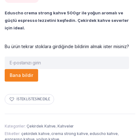
Eduscho crema strong kahve 500gr ile yoğun aromalı ve
güçlü espresso lezzetini keşfedin. Çekirdek kahve severler
için ideal.
Bu ürün tekrar stoklara girdiğinde bildirim almak ister misiniz?
Bana bildir
İSTEK LISTESINE EKLE
Kategoriler:
Çekirdek Kahve
,
Kahveler
Etiketler:
çekirdek kahve
,
crema strong kahve
,
eduscho kahve
,
espresso kahve
,
yoğun kahve