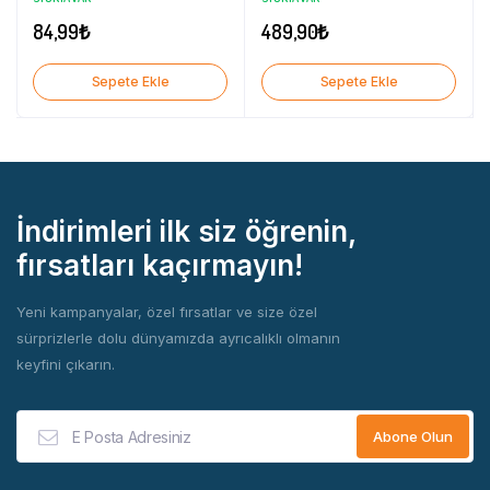
Adet
84,99
₺
489,90
₺
Sepete Ekle
Sepete Ekle
İndirimleri ilk siz öğrenin,
fırsatları kaçırmayın!
Yeni kampanyalar, özel fırsatlar ve size özel
sürprizlerle dolu dünyamızda ayrıcalıklı olmanın
keyfini çıkarın.