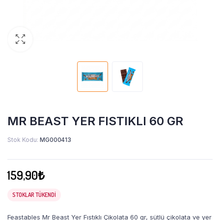
MR BEAST YER FISTIKLI 60 GR
Stok Kodu:
MG000413
159,90
₺
STOKLAR TÜKENDI
Feastables Mr Beast Yer Fıstıklı Çikolata 60 gr, sütlü çikolata ve yer