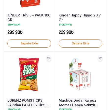
KİNDER TRİS 5 – PACK 100
Kinder Happy Hippo 20.7
GR
Gr
STOKTA VAR
STOKTA VAR
299,90
₺
229,90
₺
Sepete Ekle
Sepete Ekle
LORENZ POMSTICKS
Mastiqe Doğal Karpuz
PAPRİKA PATATES CİPSİ
Aromalı Damla Sakızlı
85 GR
Şekersiz Sakız 20 Grx12
STOKTA VAR
STOKTA VAR