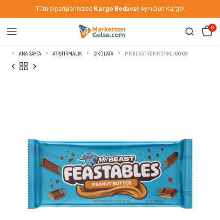
Tüm siparişlerinizde
Kargo Bedava!
Aynı Gün Kargo!
0
ANA SAYFA
ATIŞTIRMALIK
ÇIKOLATA
MR BEAST YER FISTIKLI 60 GR