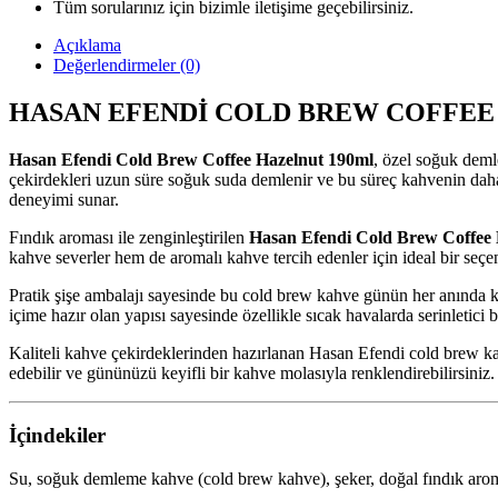
Tüm sorularınız için bizimle iletişime geçebilirsiniz.
Açıklama
Değerlendirmeler (0)
HASAN EFENDİ COLD BREW COFFEE
Hasan Efendi Cold Brew Coffee Hazelnut 190ml
, özel soğuk deml
çekirdekleri uzun süre soğuk suda demlenir ve bu süreç kahvenin daha 
deneyimi sunar.
Fındık aroması ile zenginleştirilen
Hasan Efendi Cold Brew Coffee 
kahve severler hem de aromalı kahve tercih edenler için ideal bir seçe
Pratik şişe ambalajı sayesinde bu cold brew kahve günün her anında ko
içime hazır olan yapısı sayesinde özellikle sıcak havalarda serinletici bir
Kaliteli kahve çekirdeklerinden hazırlanan Hasan Efendi cold brew kahv
edebilir ve gününüzü keyifli bir kahve molasıyla renklendirebilirsiniz.
İçindekiler
Su, soğuk demleme kahve (cold brew kahve), şeker, doğal fındık arom