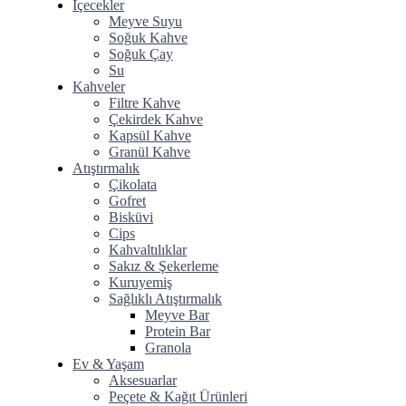
İçecekler
Meyve Suyu
Soğuk Kahve
⁠Soğuk Çay
Su
Kahveler
Filtre Kahve
Çekirdek Kahve
Kapsül Kahve
Granül Kahve
Atıştırmalık
Çikolata
Gofret
Bisküvi
Cips
Kahvaltılıklar
Sakız & Şekerleme
Kuruyemiş
Sağlıklı Atıştırmalık
Meyve Bar
Protein Bar
Granola
Ev & Yaşam
Aksesuarlar
Peçete & Kağıt Ürünleri