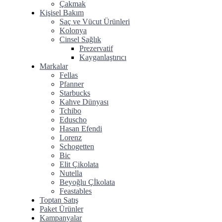
Çakmak
Kişisel Bakım
Saç ve Vücut Ürünleri
Kolonya
Cinsel Sağlık
Prezervatif
Kayganlaştırıcı
Markalar
Fellas
Pfanner
Starbucks
Kahve Dünyası
Tchibo
Eduscho
Hasan Efendi
Lorenz
Schogetten
Bic
Elit Çikolata
Nutella
Beyoğlu Çİkolata
Feastables
Toptan Satış
Paket Ürünler
Kampanyalar