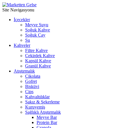
Site Navigasyonu
İçecekler
Meyve Suyu
Soğuk Kahve
⁠Soğuk Çay
Su
Kahveler
Filtre Kahve
Çekirdek Kahve
Kapsül Kahve
Granül Kahve
Atıştırmalık
Çikolata
Gofret
Bisküvi
Cips
Kahvaltılıklar
Sakız & Şekerleme
Kuruyemiş
Sağlıklı Atıştırmalık
Meyve Bar
Protein Bar
Granola