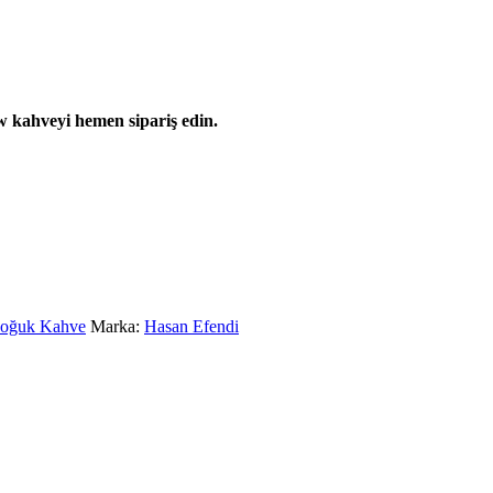
w kahveyi hemen sipariş edin.
oğuk Kahve
Marka:
Hasan Efendi