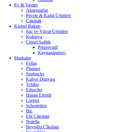
Ev & Yaşam
Aksesuarlar
Peçete & Kağıt Ürünleri
Çakmak
Kişisel Bakım
Saç ve Vücut Ürünleri
Kolonya
Cinsel Sağlık
Prezervatif
Kayganlaştırıcı
Markalar
Fellas
Pfanner
Starbucks
Kahve Dünyası
Tchibo
Eduscho
Hasan Efendi
Lorenz
Schogetten
Bic
Elit Çikolata
Nutella
Beyoğlu Çİkolata