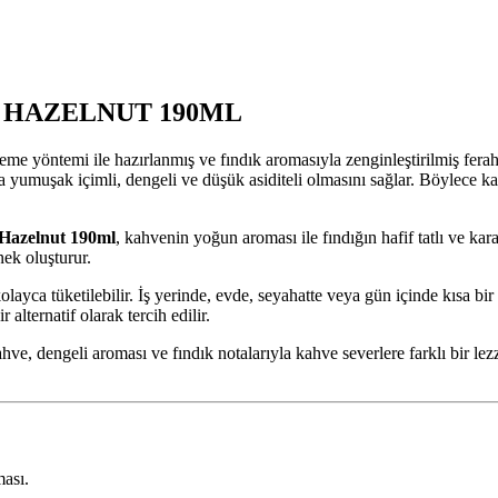
 HAZELNUT 190ML
eme yöntemi ile hazırlanmış ve fındık aromasıyla zenginleştirilmiş fera
yumuşak içimli, dengeli ve düşük asiditeli olmasını sağlar. Böylece kah
Hazelnut 190ml
, kahvenin yoğun aroması ile fındığın hafif tatlı ve kar
nek oluşturur.
layca tüketilebilir. İş yerinde, evde, seyahatte veya gün içinde kısa b
 alternatif olarak tercih edilir.
e, dengeli aroması ve fındık notalarıyla kahve severlere farklı bir lezz
ası.