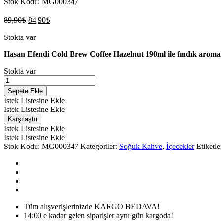
Stok Kodu:
MG000347
Orijinal
Şu
89,90
₺
84,90
₺
fiyat:
andaki
fiyat:
Stokta var
89,90₺.
84,90₺.
Hasan Efendi Cold Brew Coffee Hazelnut 190ml ile fındık aromalı
Stokta var
HASAN
EFENDİ
Sepete Ekle
COLD
İstek Listesine Ekle
BREW
İstek Listesine Ekle
COFFEE
Karşılaştır
HAZELNUT
İstek Listesine Ekle
190ML
İstek Listesine Ekle
miktarı
Stok Kodu:
MG000347
Kategoriler:
Soğuk Kahve
,
İçecekler
Etiketle
Tüm alışverişlerinizde KARGO BEDAVA!
14:00 e kadar gelen siparişler aynı gün kargoda!