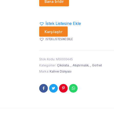
Bana bildir
İstek Listesine Ekle
Karşılaştır
İSTEK LISTESINE EKLE
Stok Kodu:
MG000445
Kategoriler:
Çikolata
,
Atıştırmalık
,
Gofret
Marka:
Kahve Dünyası