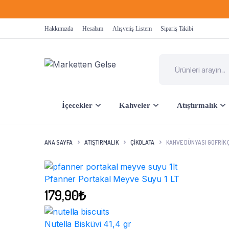
Hakkımızda
Hesabım
Alışveriş Listem
Sipariş Takibi
İçecekler
Kahveler
Atıştırmalık
ANA SAYFA
ATIŞTIRMALIK
ÇIKOLATA
KAHVE DÜNYASI GOFRIK 
Pfanner Portakal Meyve Suyu 1 LT
179,90
₺
Nutella Bisküvi 41,4 gr