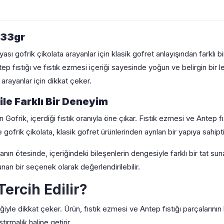
 33gr
ı gofrik çikolata arayanlar için klasik gofret anlayışından farklı b
ep fıstığı ve fıstık ezmesi içeriği sayesinde yoğun ve belirgin bir l
if arayanlar için dikkat çeker.
le Farklı Bir Deneyim
 Gofrik, içerdiği fıstık oranıyla öne çıkar. Fıstık ezmesi ve Antep fı
gofrik çikolata, klasik gofret ürünlerinden ayrılan bir yapıya sahipti
nın ötesinde, içeriğindeki bileşenlerin dengesiyle farklı bir tat sunar.
nan bir seçenek olarak değerlendirilebilir.
ercih Edilir?
iyle dikkat çeker. Ürün, fıstık ezmesi ve Antep fıstığı parçalarının bi
tırmalık haline getirir.