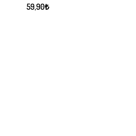
59,90
₺