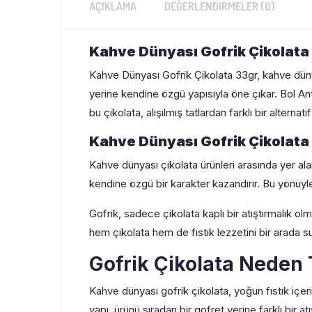
AÇIKLAMA
DEĞERLENDIRMELER (0)
Kahve Dünyası Gofrik Çikolata
Kahve Dünyası Gofrik Çikolata 33gr, kahve dünyas
yerine kendine özgü yapısıyla öne çıkar. Bol Ant
bu çikolata, alışılmış tatlardan farklı bir alternat
Kahve Dünyası Gofrik Çikolata i
Kahve dünyası çikolata ürünleri arasında yer alan
kendine özgü bir karakter kazandırır. Bu yönüyle 
Gofrik, sadece çikolata kaplı bir atıştırmalık olma
hem çikolata hem de fıstık lezzetini bir arada su
Gofrik Çikolata Neden T
Kahve dünyası gofrik çikolata, yoğun fıstık içeriğ
yapı, ürünü sıradan bir gofret yerine farklı bir atış