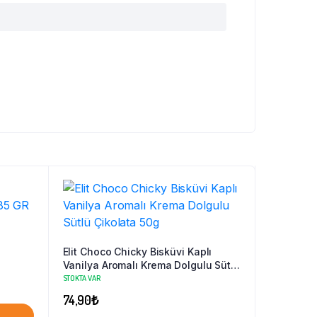
Elit Choco Chicky Bisküvi Kaplı
Vanilya Aromalı Krema Dolgulu Sütlü
Çikolata 50g
STOKTA VAR
74,90
₺