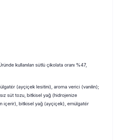
Üründe kullanılan sütlü çikolata oranı %47,
gatör (ayçiçek lesitini), aroma verici (vanilin);
z süt tozu, bitkisel yağ (hidrojenize
n içerir), bitkisel yağ (ayçiçek), emülgatör