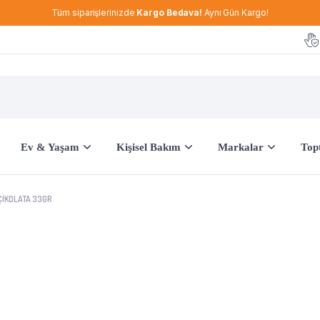
Tüm siparişlerinizde
Kargo Bedava!
Aynı Gün Kargo!
Ev & Yaşam
Kişisel Bakım
Markalar
Topt
ÇIKOLATA 33GR