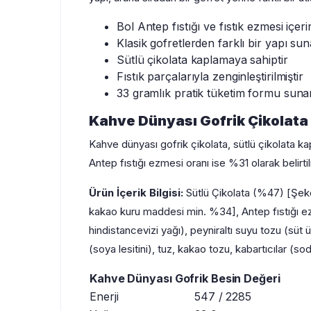
Bol Antep fıstığı ve fıstık ezmesi içeri
Klasik gofretlerden farklı bir yapı sun
Sütlü çikolata kaplamaya sahiptir
Fıstık parçalarıyla zenginleştirilmiştir
33 gramlık pratik tüketim formu suna
Kahve Dünyası Gofrik Çikolata İ
Kahve dünyası gofrik çikolata, sütlü çikolata kap
Antep fıstığı ezmesi oranı ise %31 olarak belirti
Ürün İçerik Bilgisi:
Sütlü Çikolata (%47) [Şeker,
kakao kuru maddesi min. %34], Antep fıstığı ezm
hindistancevizi yağı), peyniraltı suyu tozu (süt 
(soya lesitini), tuz, kakao tozu, kabartıcılar (s
Kahve Dünyası Gofrik Besin Değeri
Enerji
547 / 2285