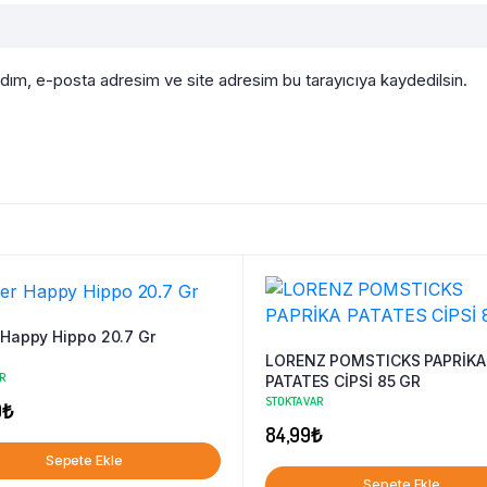
adım, e-posta adresim ve site adresim bu tarayıcıya kaydedilsin.
 Happy Hippo 20.7 Gr
LORENZ POMSTICKS PAPRİKA
R
PATATES CİPSİ 85 GR
STOKTA VAR
0
₺
84,99
₺
Sepete Ekle
Sepete Ekle