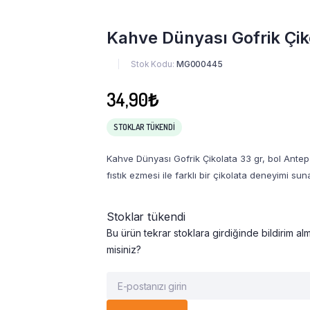
Kahve Dünyası Gofrik Çik
Stok Kodu:
MG000445
34,90
₺
STOKLAR TÜKENDI
Kahve Dünyası Gofrik Çikolata 33 gr, bol Antep f
fıstık ezmesi ile farklı bir çikolata deneyimi suna
Stoklar tükendi
Bu ürün tekrar stoklara girdiğinde bildirim alm
misiniz?