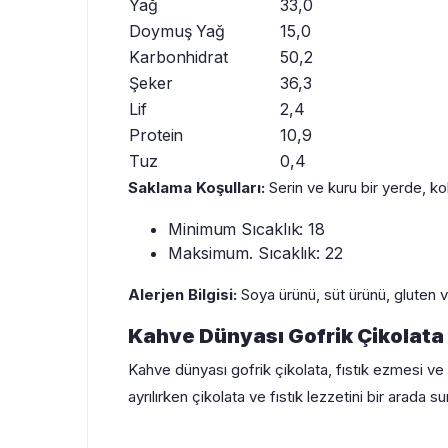
Yağ
33,0
Doymuş Yağ
15,0
Karbonhidrat
50,2
Şeker
36,3
Lif
2,4
Protein
10,9
Tuz
0,4
Saklama Koşulları:
Serin ve kuru bir yerde, ko
Minimum Sıcaklık: 18
Maksimum. Sıcaklık: 22
Alerjen Bilgisi:
Soya ürünü, süt ürünü, gluten ve
Kahve Dünyası Gofrik Çikolata i
Kahve dünyası gofrik çikolata, fıstık ezmesi ve Ant
ayrılırken çikolata ve fıstık lezzetini bir arada