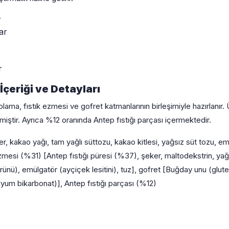
r
ar
r
çeriği ve Detayları
lama, fıstık ezmesi ve gofret katmanlarının birleşimiyle hazırlanır. 
lmiştir. Ayrıca %12 oranında Antep fıstığı parçası içermektedir.
 kakao yağı, tam yağlı süttozu, kakao kitlesi, yağsız süt tozu, emül
esi (%31) [Antep fıstığı püresi (%37), şeker, maltodekstrin, yağsı
ürünü), emülgatör (ayçiçek lesitini), tuz], gofret [Buğday unu (glute
odyum bikarbonat)], Antep fıstığı parçası (%12)