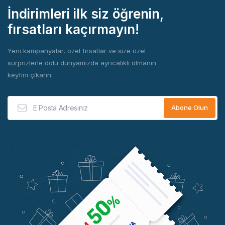
vermektedir.
İndirimleri ilk siz öğrenin,
Beş nesildir devam eden tutku ve uzmanlıkla üretilen
fırsatları kaçırmayın!
Goppion kahveleri, geleneksel İtalyan espresso kültürünü
modern üretim teknikleriyle birleştirerek kahve severlere
Yeni kampanyalar, özel fırsatlar ve size özel
zengin, aromatik ve kaliteli bir içim deneyimi sunar.
sürprizlerle dolu dünyamızda ayrıcalıklı olmanın
keyfini çıkarın.