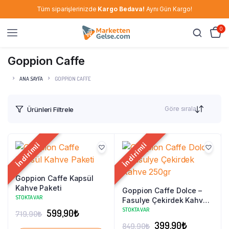
Tüm siparişlerinizde
Kargo Bedava!
Aynı Gün Kargo!
0
Goppion Caffe
ANA SAYFA
GOPPION CAFFE
Göre sırala
Ürünleri Filtrele
İndirimli
İndirimli
Goppion Caffe Kapsül
Kahve Paketi
Goppion Caffe Dolce –
STOKTA VAR
Fasulye Çekirdek Kahve
250gr
STOKTA VAR
Orijinal
Şu
599,90
₺
719,90
₺
Orijinal
Şu
399,90
₺
fiyat:
andaki
849,90
₺