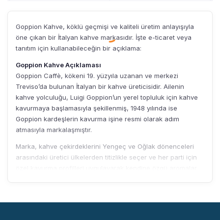
1.399,90₺
Goppion Kahve, köklü geçmişi ve kaliteli üretim anlayışıyla
öne çıkan bir İtalyan kahve markasıdır. İşte e-ticaret veya
tanıtım için kullanabileceğin bir açıklama:
Goppion Kahve Açıklaması
Goppion Caffè, kökeni 19. yüzyıla uzanan ve merkezi
Treviso’da bulunan İtalyan bir kahve üreticisidir. Ailenin
kahve yolculuğu, Luigi Goppion’un yerel topluluk için kahve
kavurmaya başlamasıyla şekillenmiş, 1948 yılında ise
Goppion kardeşlerin kavurma işine resmi olarak adım
atmasıyla markalaşmıştır.
Marka, kahve çekirdeklerini Yengeç ve Oğlak dönenceleri
arasındaki üretici ülkelerden titizlikle seçer ve her parti için
özel kavurma profilleri uygulayarak kendine özgü aromalar
elde eder. Bu yaklaşım, dengeli tatlar ve karakteristik
lezzetler sunan kahvelerin ortaya çıkmasını sağlar. Ayrıca
şirket, uzun yıllardır Fairtrade sertifikalı organik kahveler
üretmekte ve sürdürülebilir ticaret ilkelerine önem