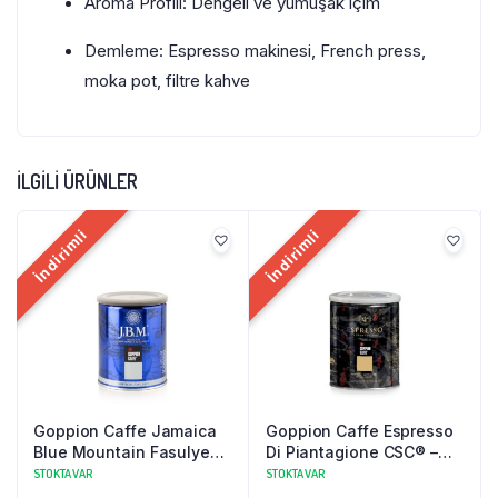
Aroma Profili: Dengeli ve yumuşak içim
Demleme: Espresso makinesi, French press,
moka pot, filtre kahve
İLGILI ÜRÜNLER
İndirimli
İndirimli
Goppion Caffe Jamaica
Goppion Caffe Espresso
Blue Mountain Fasulye
Di Piantagione CSC® –
Kahve 250gr
Fasulye Çekirdek Kahve
STOKTA VAR
STOKTA VAR
250gr