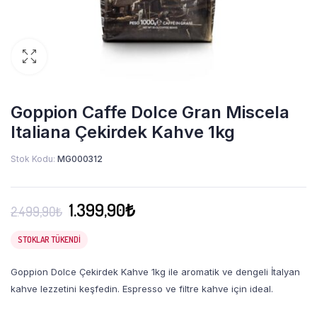
Goppion Caffe Dolce Gran Miscela
Italiana Çekirdek Kahve 1kg
Stok Kodu:
MG000312
Orijinal
Şu
1.399,90
₺
2.499,90
₺
fiyat:
andaki
2.499,90₺.
fiyat:
STOKLAR TÜKENDI
1.399,90₺.
Goppion Dolce Çekirdek Kahve 1kg ile aromatik ve dengeli İtalyan
kahve lezzetini keşfedin. Espresso ve filtre kahve için ideal.