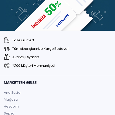
Taze ürünler!
Tüm siparişlerinize Kargo Bedava!
Avantajlı fiyatlar!
%100 Müşteri Memnuniyeti
MARKETTEN GELSE
Ana Sayfa
Mağaza
Hesabım
Sepet