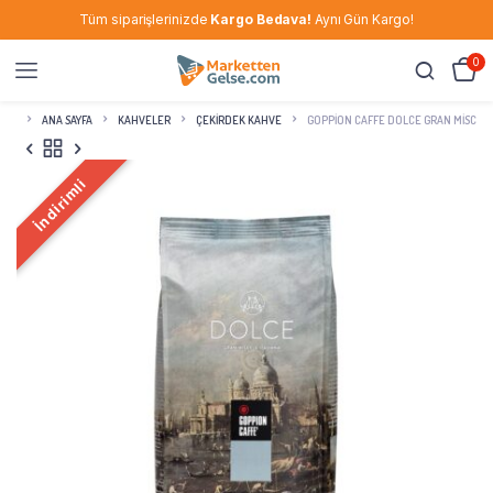
Tüm siparişlerinizde
Kargo Bedava!
Aynı Gün Kargo!
0
ANA SAYFA
KAHVELER
ÇEKIRDEK KAHVE
GOPPION CAFFE DOLCE GRAN MISCELA
İndirimli