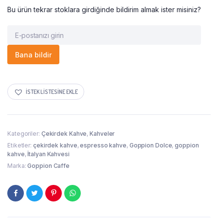
Bu ürün tekrar stoklara girdiğinde bildirim almak ister misiniz?
Bana bildir
İSTEK LISTESINE EKLE
Kategoriler:
Çekirdek Kahve
,
Kahveler
Etiketler:
çekirdek kahve
,
espresso kahve
,
Goppion Dolce
,
goppion
kahve
,
İtalyan Kahvesi
Marka:
Goppion Caffe