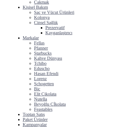
Çakmak
Kişisel Bakım
Saç ve Vücut Ürünleri
Kolonya
Cinsel Sağlık
Prezervatif
Kayganlaştırıcı
Markalar
Fellas
Pfanner
Starbucks
Kahve Dünyası
Tchibo
Eduscho
Hasan Efendi
Lorenz
Schogetten
Bic
Elit Çikolata
Nutella
Beyoğlu Çİkolata
Feastables
Toptan Satış
Paket Ürünler
Kampanyalar