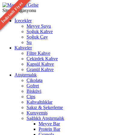
İndirimli Fiyat
İndirimli Fiyat
Site Navigasyonu
İçecekler
Meyve Suyu
Soğuk Kahve
⁠Soğuk Çay
Su
Kahveler
Filtre Kahve
Çekirdek Kahve
Kapsül Kahve
Granül Kahve
Atıştırmalık
Çikolata
Gofret
Bisküvi
Cips
Kahvaltılıklar
Sakız & Şekerleme
Kuruyemiş
Sağlıklı Atıştırmalık
Meyve Bar
Protein Bar
Granola