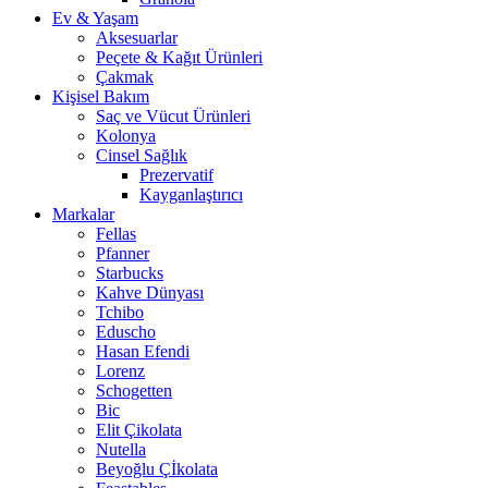
Ev & Yaşam
Aksesuarlar
Peçete & Kağıt Ürünleri
Çakmak
Kişisel Bakım
Saç ve Vücut Ürünleri
Kolonya
Cinsel Sağlık
Prezervatif
Kayganlaştırıcı
Markalar
Fellas
Pfanner
Starbucks
Kahve Dünyası
Tchibo
Eduscho
Hasan Efendi
Lorenz
Schogetten
Bic
Elit Çikolata
Nutella
Beyoğlu Çİkolata