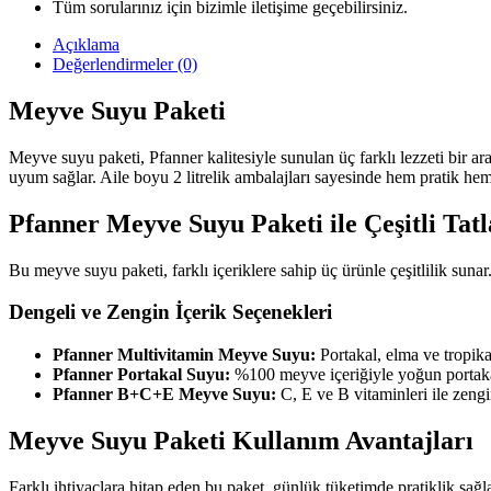
Tüm sorularınız için bizimle iletişime geçebilirsiniz.
Açıklama
Değerlendirmeler (0)
Meyve Suyu Paketi
Meyve suyu paketi, Pfanner kalitesiyle sunulan üç farklı lezzeti bir ara
uyum sağlar. Aile boyu 2 litrelik ambalajları sayesinde hem pratik he
Pfanner Meyve Suyu Paketi ile Çeşitli Tatl
Bu meyve suyu paketi, farklı içeriklere sahip üç ürünle çeşitlilik suna
Dengeli ve Zengin İçerik Seçenekleri
Pfanner Multivitamin Meyve Suyu:
Portakal, elma ve tropika
Pfanner Portakal Suyu:
%100 meyve içeriğiyle yoğun portakal a
Pfanner B+C+E Meyve Suyu:
C, E ve B vitaminleri ile zengin
Meyve Suyu Paketi Kullanım Avantajları
Farklı ihtiyaçlara hitap eden bu paket, günlük tüketimde pratiklik sağl