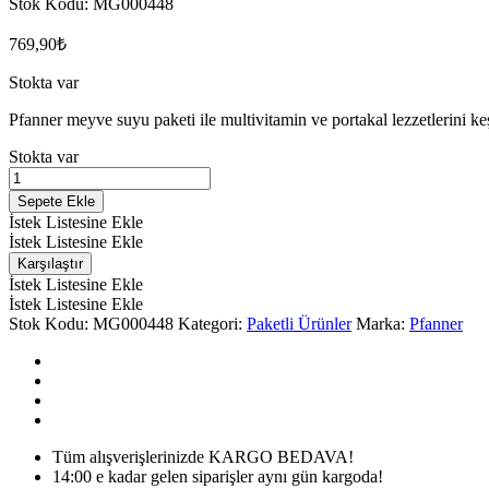
Stok Kodu:
MG000448
769,90
₺
Stokta var
Pfanner meyve suyu paketi ile multivitamin ve portakal lezzetlerini keş
Stokta var
Pfanner
Meyve
Sepete Ekle
Suyu
İstek Listesine Ekle
Paketi
İstek Listesine Ekle
miktarı
Karşılaştır
İstek Listesine Ekle
İstek Listesine Ekle
Stok Kodu:
MG000448
Kategori:
Paketli Ürünler
Marka:
Pfanner
Tüm alışverişlerinizde KARGO BEDAVA!
14:00 e kadar gelen siparişler aynı gün kargoda!