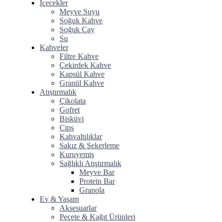
İçecekler
Meyve Suyu
Soğuk Kahve
⁠Soğuk Çay
Su
Kahveler
Filtre Kahve
Çekirdek Kahve
Kapsül Kahve
Granül Kahve
Atıştırmalık
Çikolata
Gofret
Bisküvi
Cips
Kahvaltılıklar
Sakız & Şekerleme
Kuruyemiş
Sağlıklı Atıştırmalık
Meyve Bar
Protein Bar
Granola
Ev & Yaşam
Aksesuarlar
Peçete & Kağıt Ürünleri