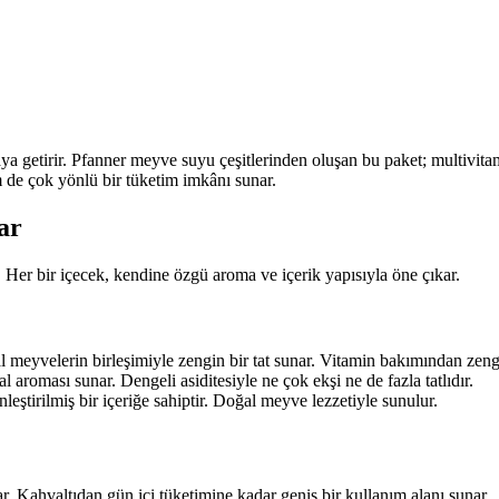
ya getirir. Pfanner meyve suyu çeşitlerinden oluşan bu paket; multivitami
m de çok yönlü bir tüketim imkânı sunar.
ar
r. Her bir içecek, kendine özgü aroma ve içerik yapısıyla öne çıkar.
l meyvelerin birleşimiyle zengin bir tat sunar. Vitamin bakımından zengi
roması sunar. Dengeli asiditesiyle ne çok ekşi ne de fazla tatlıdır.
leştirilmiş bir içeriğe sahiptir. Doğal meyve lezzetiyle sunulur.
ar. Kahvaltıdan gün içi tüketimine kadar geniş bir kullanım alanı sunar.