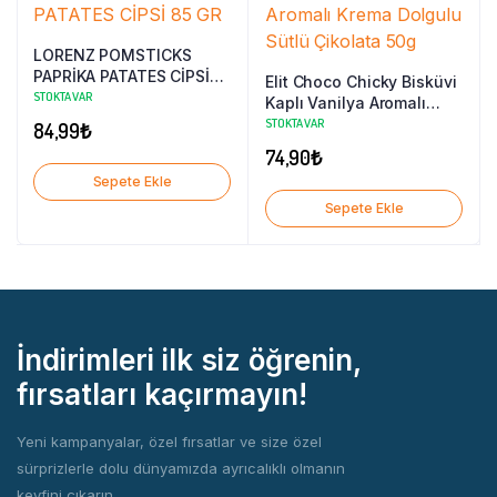
LORENZ POMSTICKS
PAPRİKA PATATES CİPSİ
Elit Choco Chicky Bisküvi
85 GR
STOKTA VAR
Kaplı Vanilya Aromalı
Krema Dolgulu Sütlü
STOKTA VAR
84,99
₺
Çikolata 50g
74,90
₺
Sepete Ekle
Sepete Ekle
İndirimleri ilk siz öğrenin,
fırsatları kaçırmayın!
Yeni kampanyalar, özel fırsatlar ve size özel
sürprizlerle dolu dünyamızda ayrıcalıklı olmanın
keyfini çıkarın.