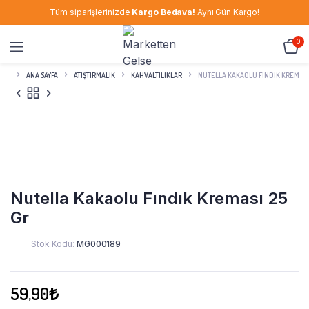
Tüm siparişlerinizde
Kargo Bedava!
Aynı Gün Kargo!
0
ANA SAYFA
ATIŞTIRMALIK
KAHVALTILIKLAR
NUTELLA KAKAOLU FINDIK KREMASI
Nutella Kakaolu Fındık Kreması 25
Gr
Stok Kodu:
MG000189
59,90
₺