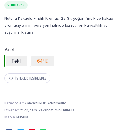
STOKTA VAR
Nutella Kakaolu Fındık Kreması 25 Gr, yoğun fındık ve kakao
aromasıyla mini porsiyon halinde lezzetli bir kahvaltılık ve
atıştırmalık sunar.
Adet
Tekli
64'lü
İSTEK LISTESINE EKLE
Kategoriler:
Kahvaltılıklar
,
Atıştırmalık
Etiketler:
25gr
,
cam
,
kavanoz
,
mini
,
nutella
Marka:
Nutella