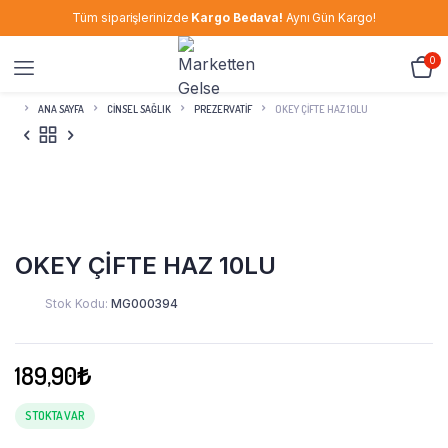
Tüm siparişlerinizde
Kargo Bedava!
Aynı Gün Kargo!
0
ANA SAYFA
CINSEL SAĞLIK
PREZERVATIF
OKEY ÇİFTE HAZ 10LU
OKEY ÇİFTE HAZ 10LU
Stok Kodu:
MG000394
189,90
₺
STOKTA VAR