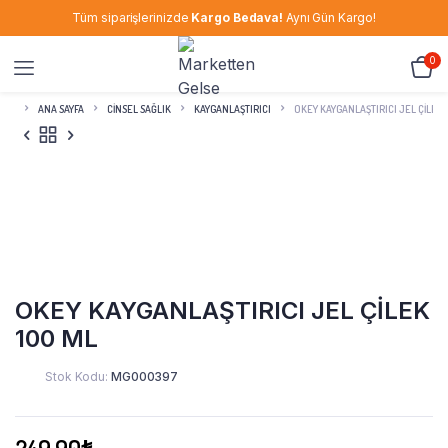
Tüm siparişlerinizde
Kargo Bedava!
Aynı Gün Kargo!
0
ANA SAYFA
CINSEL SAĞLIK
KAYGANLAŞTIRICI
OKEY KAYGANLAŞTIRICI JEL ÇİLEK 
OKEY KAYGANLAŞTIRICI JEL ÇİLEK
100 ML
Stok Kodu:
MG000397