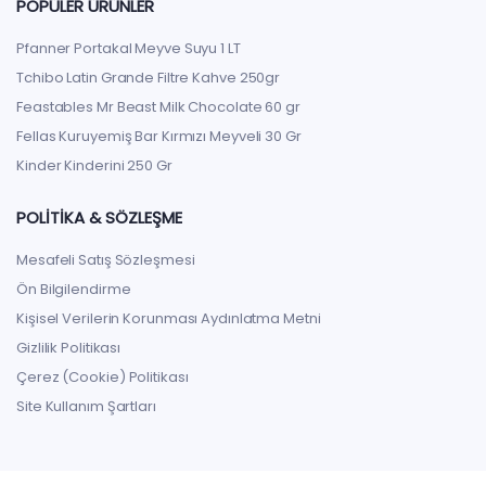
POPÜLER ÜRÜNLER
Pfanner Portakal Meyve Suyu 1 LT
Tchibo Latin Grande Filtre Kahve 250gr
Feastables Mr Beast Milk Chocolate 60 gr
Fellas Kuruyemiş Bar Kırmızı Meyveli 30 Gr
Kinder Kinderini 250 Gr
POLITIKA & SÖZLEŞME
Mesafeli Satış Sözleşmesi
Ön Bilgilendirme
Kişisel Verilerin Korunması Aydınlatma Metni
Gizlilik Politikası
Çerez (Cookie) Politikası
Site Kullanım Şartları