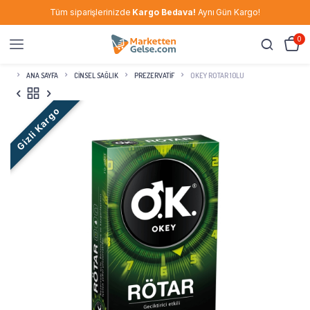
Tüm siparişlerinizde
Kargo Bedava!
Aynı Gün Kargo!
0
ANA SAYFA
CINSEL SAĞLIK
PREZERVATIF
OKEY ROTAR 10LU
Gizli Kargo