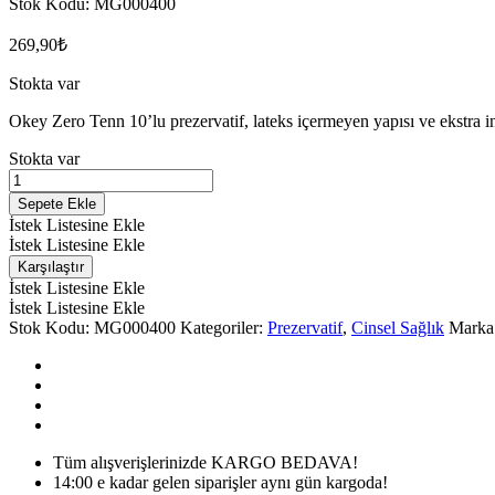
Stok Kodu:
MG000400
269,90
₺
Stokta var
Okey Zero Tenn 10’lu prezervatif, lateks içermeyen yapısı ve ekstra in
Stokta var
OKEY
Zero
Sepete Ekle
Tenn
İstek Listesine Ekle
Prezervatif
İstek Listesine Ekle
8'li
Karşılaştır
miktarı
İstek Listesine Ekle
İstek Listesine Ekle
Stok Kodu:
MG000400
Kategoriler:
Prezervatif
,
Cinsel Sağlık
Marka
Tüm alışverişlerinizde KARGO BEDAVA!
14:00 e kadar gelen siparişler aynı gün kargoda!