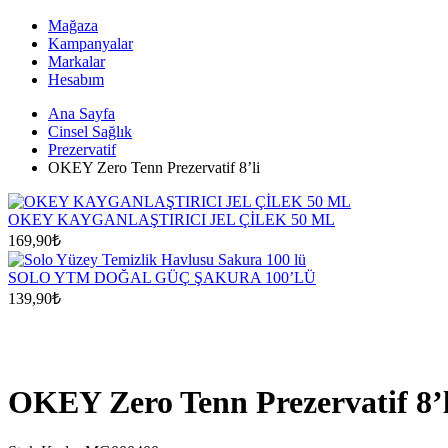
Mağaza
Kampanyalar
Markalar
Hesabım
Ana Sayfa
Cinsel Sağlık
Prezervatif
OKEY Zero Tenn Prezervatif 8’li
OKEY KAYGANLAŞTIRICI JEL ÇİLEK 50 ML
169,90
₺
SOLO YTM DOĞAL GÜÇ ŞAKURA 100’LÜ
139,90
₺
OKEY Zero Tenn Prezervatif 8’l