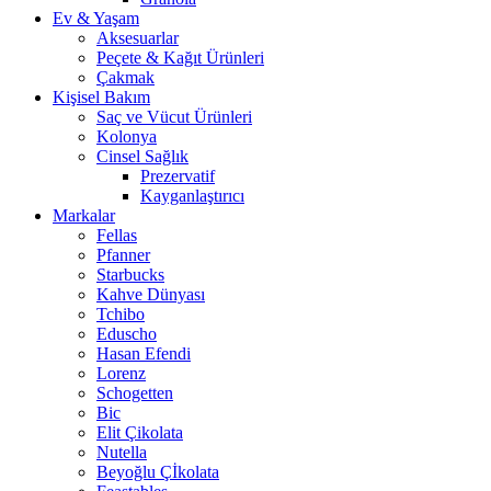
Ev & Yaşam
Aksesuarlar
Peçete & Kağıt Ürünleri
Çakmak
Kişisel Bakım
Saç ve Vücut Ürünleri
Kolonya
Cinsel Sağlık
Prezervatif
Kayganlaştırıcı
Markalar
Fellas
Pfanner
Starbucks
Kahve Dünyası
Tchibo
Eduscho
Hasan Efendi
Lorenz
Schogetten
Bic
Elit Çikolata
Nutella
Beyoğlu Çİkolata