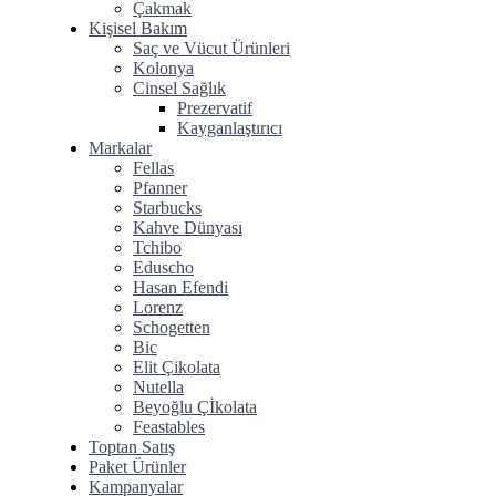
Çakmak
Kişisel Bakım
Saç ve Vücut Ürünleri
Kolonya
Cinsel Sağlık
Prezervatif
Kayganlaştırıcı
Markalar
Fellas
Pfanner
Starbucks
Kahve Dünyası
Tchibo
Eduscho
Hasan Efendi
Lorenz
Schogetten
Bic
Elit Çikolata
Nutella
Beyoğlu Çİkolata
Feastables
Toptan Satış
Paket Ürünler
Kampanyalar