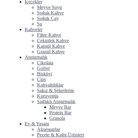
İçecekler
Meyve Suyu
Soğuk Kahve
⁠Soğuk Çay
Su
Kahveler
Filtre Kahve
Çekirdek Kahve
Kapsül Kahve
Granül Kahve
Atıştırmalık
Çikolata
Gofret
Bisküvi
Cips
Kahvaltılıklar
Sakız & Şekerleme
Kuruyemiş
Sağlıklı Atıştırmalık
Meyve Bar
Protein Bar
Granola
Ev & Yaşam
Aksesuarlar
Peçete & Kağıt Ürünleri