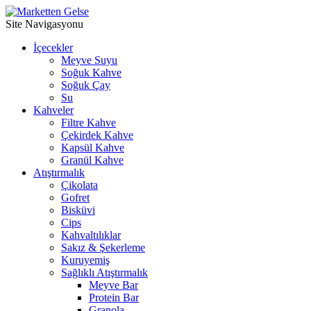
Site Navigasyonu
İçecekler
Meyve Suyu
Soğuk Kahve
⁠Soğuk Çay
Su
Kahveler
Filtre Kahve
Çekirdek Kahve
Kapsül Kahve
Granül Kahve
Atıştırmalık
Çikolata
Gofret
Bisküvi
Cips
Kahvaltılıklar
Sakız & Şekerleme
Kuruyemiş
Sağlıklı Atıştırmalık
Meyve Bar
Protein Bar
Granola