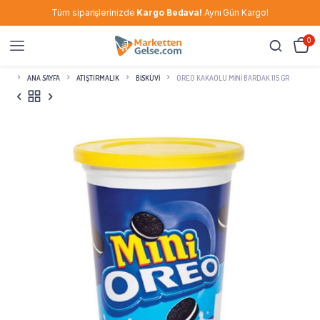
Tüm siparişlerinizde
Kargo Bedava!
Aynı Gün Kargo!
0
ANA SAYFA
ATIŞTIRMALIK
BISKÜVI
OREO KAKAOLU MINI BARDAK 115 GR