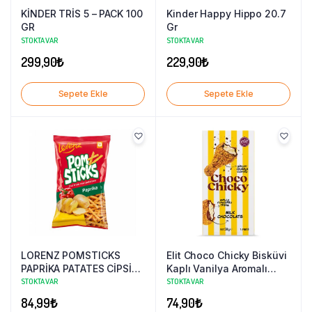
KİNDER TRİS 5 – PACK 100
Kinder Happy Hippo 20.7
GR
Gr
STOKTA VAR
STOKTA VAR
299,90
₺
229,90
₺
Sepete Ekle
Sepete Ekle
LORENZ POMSTICKS
Elit Choco Chicky Bisküvi
PAPRİKA PATATES CİPSİ
Kaplı Vanilya Aromalı
85 GR
Krema Dolgulu Sütlü
STOKTA VAR
STOKTA VAR
Çikolata 50g
84,99
₺
74,90
₺