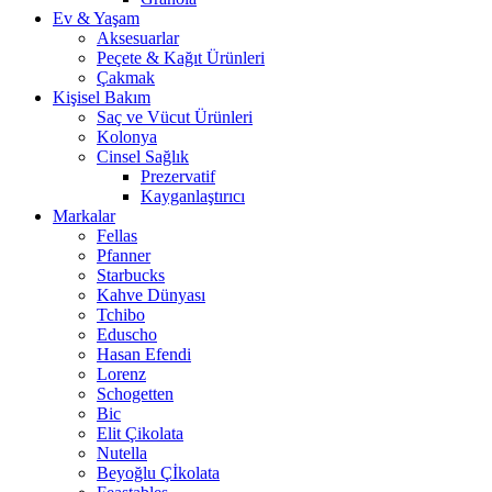
Ev & Yaşam
Aksesuarlar
Peçete & Kağıt Ürünleri
Çakmak
Kişisel Bakım
Saç ve Vücut Ürünleri
Kolonya
Cinsel Sağlık
Prezervatif
Kayganlaştırıcı
Markalar
Fellas
Pfanner
Starbucks
Kahve Dünyası
Tchibo
Eduscho
Hasan Efendi
Lorenz
Schogetten
Bic
Elit Çikolata
Nutella
Beyoğlu Çİkolata