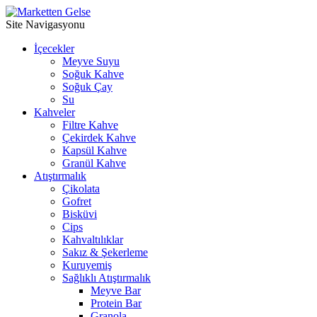
Site Navigasyonu
İçecekler
Meyve Suyu
Soğuk Kahve
⁠Soğuk Çay
Su
Kahveler
Filtre Kahve
Çekirdek Kahve
Kapsül Kahve
Granül Kahve
Atıştırmalık
Çikolata
Gofret
Bisküvi
Cips
Kahvaltılıklar
Sakız & Şekerleme
Kuruyemiş
Sağlıklı Atıştırmalık
Meyve Bar
Protein Bar
Granola