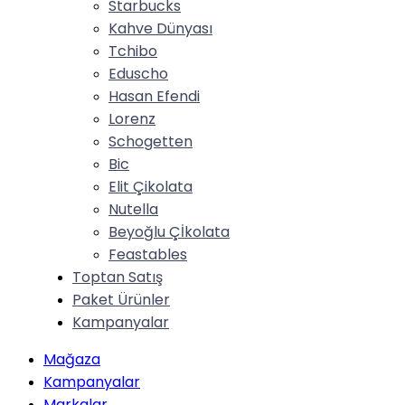
Starbucks
Kahve Dünyası
Tchibo
Eduscho
Hasan Efendi
Lorenz
Schogetten
Bic
Elit Çikolata
Nutella
Beyoğlu Çİkolata
Feastables
Toptan Satış
Paket Ürünler
Kampanyalar
Mağaza
Kampanyalar
Markalar