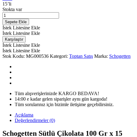
15’li
Stokta var
Schogetten
Sütlü
Sepete Ekle
Çikolata
İstek Listesine Ekle
100
İstek Listesine Ekle
Gr
Karşılaştır
x15
İstek Listesine Ekle
miktarı
İstek Listesine Ekle
Stok Kodu:
MG000536
Kategori:
Toptan Satış
Marka:
Schogetten
Tüm alışverişlerinizde KARGO BEDAVA!
14:00 e kadar gelen siparişler aynı gün kargoda!
Tüm sorularınız için bizimle iletişime geçebilirsiniz.
Açıklama
Değerlendirmeler (0)
Schogetten Sütlü Çikolata 100 Gr x 15