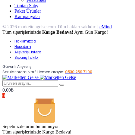
Feastables
Toptan Satış
Paket Ürünler
Kampanyalar
© 2026 markettengelse.com Tüm hakları saklıdır. |
eMind
Tüm siparişlerinizde
Kargo Bedava!
Aynı Gün Kargo!
Hakkımızda
Hesabım
Alışveriş Listem
Sipariş Takibi
Güvenli Alışveriş
Sorularınız mı var? Hemen arayın:
0530 259 71 00
0,00
₺
0
Sepetinizde ürün bulunmuyor.
Tüm siparişlerinizde Kargo Bedava!