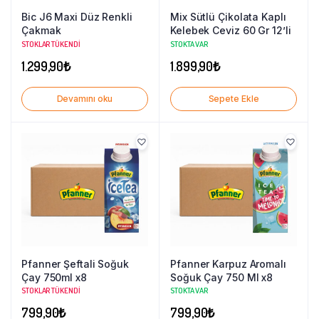
Bic J6 Maxi Düz Renkli
Mix Sütlü Çikolata Kaplı
Çakmak
Kelebek Ceviz 60 Gr 12’li
STOKLAR TÜKENDI
STOKTA VAR
1.299,90
₺
1.899,90
₺
Devamını oku
Sepete Ekle
Pfanner Şeftali Soğuk
Pfanner Karpuz Aromalı
Çay 750ml x8
Soğuk Çay 750 Ml x8
STOKLAR TÜKENDI
STOKTA VAR
799,90
₺
799,90
₺