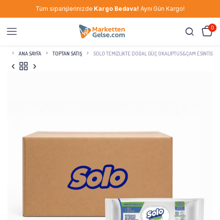
Tüm siparişlerinizde
Kargo Bedava!
Aynı Gün Kargo!
0
ANA SAYFA
TOPTAN SATIŞ
SOLO TEMIZLIKTE DOĞAL GÜÇ OKALIPTUS&ÇAM ESINTISI YÜ