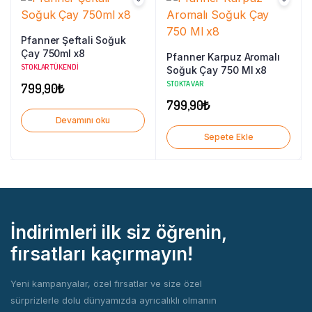
Pfanner Şeftali Soğuk
Çay 750ml x8
Pfanner Karpuz Aromalı
STOKLAR TÜKENDI
Soğuk Çay 750 Ml x8
STOKTA VAR
799,90
₺
799,90
₺
Devamını oku
Sepete Ekle
İndirimleri ilk siz öğrenin,
fırsatları kaçırmayın!
Yeni kampanyalar, özel fırsatlar ve size özel
sürprizlerle dolu dünyamızda ayrıcalıklı olmanın