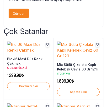
adresim ve site adresim bu tarayıcıya kaydedilsin.
Çok Satanlar
Bic J6 Maxi Düz Renkli
Çakmak
Mix Sütlü Çikolata Kaplı
STOKLAR TÜKENDI
Kelebek Ceviz 60 Gr 12’li
STOKTA VAR
1.299,90
₺
1.899,90
₺
Devamını oku
Sepete Ekle