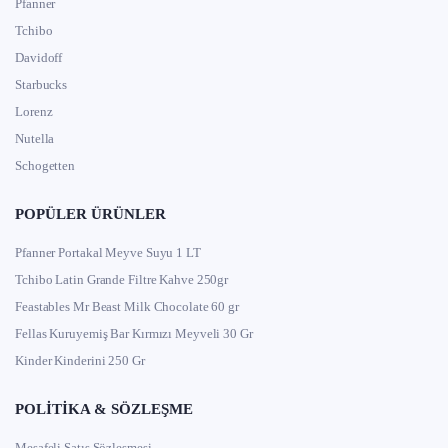
Pfanner
Tchibo
Davidoff
Starbucks
Lorenz
Nutella
Schogetten
POPÜLER ÜRÜNLER
Pfanner Portakal Meyve Suyu 1 LT
Tchibo Latin Grande Filtre Kahve 250gr
Feastables Mr Beast Milk Chocolate 60 gr
Fellas Kuruyemiş Bar Kırmızı Meyveli 30 Gr
Kinder Kinderini 250 Gr
POLITIKA & SÖZLEŞME
Mesafeli Satış Sözleşmesi