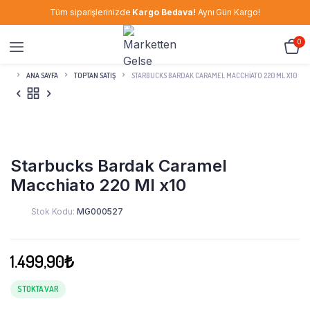
Tüm siparişlerinizde
Kargo Bedava!
Aynı Gün Kargo!
0
ANA SAYFA
TOPTAN SATIŞ
STARBUCKS BARDAK CARAMEL MACCHIATO 220 ML X10
Starbucks Bardak Caramel
Macchiato 220 Ml x10
Stok Kodu:
MG000527
1.499,90
₺
STOKTA VAR