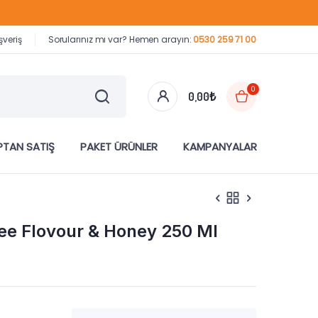
şveriş
Sorularınız mı var? Hemen arayın:
0530 259 71 00
0
0,00
₺
TAN SATIŞ
PAKET ÜRÜNLER
KAMPANYALAR
ee Flovour & Honey 250 Ml