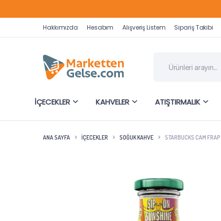
Hakkımızda
Hesabım
Alışveriş Listem
Sipariş Takibi
İÇECEKLER
KAHVELER
ATIŞTIRMALIK
ANA SAYFA
İÇECEKLER
SOĞUK KAHVE
STARBUCKS CAM FRAP 