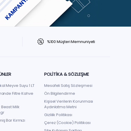
%100 Müşteri Memnuniyeti
ÜNLER
POLITIKA & SÖZLEŞME
kal Meyve Suyu 1 LT
Mesafeli Satış Sözleşmesi
rande Filtre Kahve
Ön Bilgilendirme
Kişisel Verilerin Korunması
 Beast Milk
Aydınlatma Metni
 gr
Gizlilik Politikası
iş Bar Kırmızı
Çerez (Cookie) Politikası
Site Kullanım Şartları