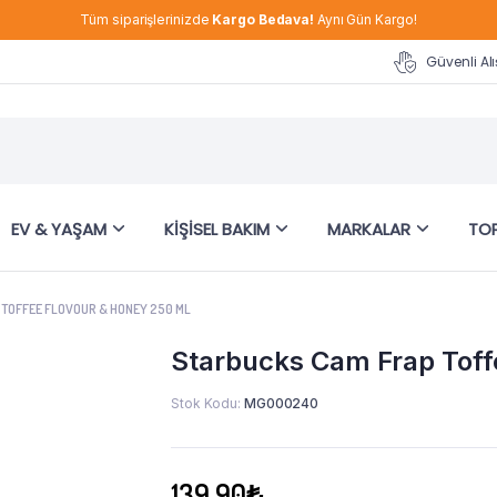
Tüm siparişlerinizde
Kargo Bedava!
Aynı Gün Kargo!
Güvenli Alı
EV & YAŞAM
KIŞISEL BAKIM
MARKALAR
TOP
TOFFEE FLOVOUR & HONEY 250 ML
Starbucks Cam Frap Toff
Stok Kodu:
MG000240
139,90
₺