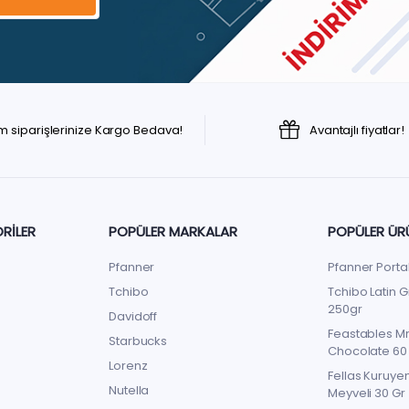
m siparişlerinize Kargo Bedava!
Avantajlı fiyatlar!
RILER
POPÜLER MARKALAR
POPÜLER ÜR
Pfanner
Pfanner Porta
Tchibo
Tchibo Latin G
250gr
Davidoff
Feastables Mr
Starbucks
Chocolate 60
Lorenz
Fellas Kuruyem
Nutella
Meyveli 30 Gr