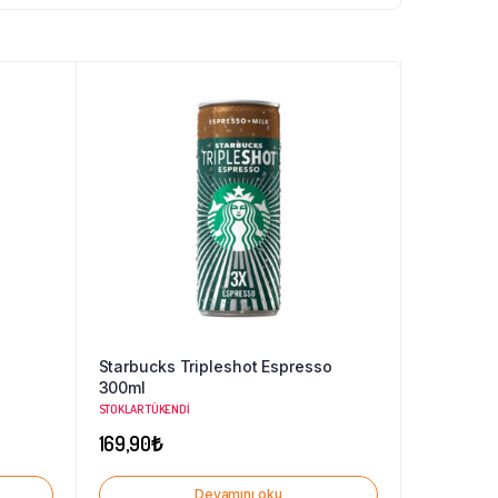
Starbucks Tripleshot Espresso
300ml
STOKLAR TÜKENDI
169,90
₺
Devamını oku