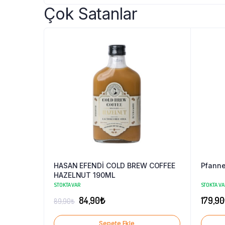
Çok Satanlar
HASAN EFENDİ COLD BREW COFFEE
Pfanne
HAZELNUT 190ML
STOKTA VAR
STOKTA VA
Orijinal
Şu
84,90
₺
179,90
89,90
₺
fiyat:
andaki
Sepete Ekle