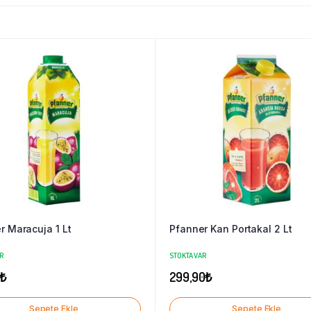
r Maracuja 1 Lt
Pfanner Kan Portakal 2 Lt
R
STOKTA VAR
₺
299,90
₺
Sepete Ekle
Sepete Ekle