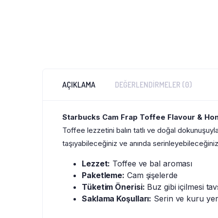
AÇIKLAMA
DEĞERLENDIRMELER (0)
Starbucks Cam Frap Toffee Flavour & Ho
Toffee lezzetini balın tatlı ve doğal dokunuşuyl
taşıyabileceğiniz ve anında serinleyebileceğini
Lezzet:
Toffee ve bal aroması
Paketleme:
Cam şişelerde
Tüketim Önerisi:
Buz gibi içilmesi tavs
Saklama Koşulları:
Serin ve kuru yer