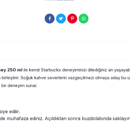
ney 250 ml
ile kendi Starbucks deneyiminizi dilediğiniz an yaşayab
a birleştirir. Soğuk kahve severlerin vazgeçilmezi olmaya aday bu ü
z bir deneyim sunar.
iye edilir.
de muhafaza ediniz. Açıldıktan sonra buzdolabında saklayını