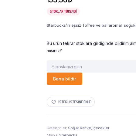
STOKLAR TÜKENDI
Starbucks’ın eşsiz Toffee ve bal aromalı soğuk
Bu ürün tekrar stoklara girdiğinde bildirim alm
misiniz?
Bana bildir
İSTEK LISTESINE EKLE
Kategoriler:
Soğuk Kahve
,
İçecekler
Marka:
Starbucks