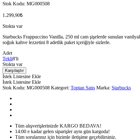
Stok Kodu:
MG000508
1.299,90
₺
Stokta var
Starbucks Frappuccino Vanilla, 250 ml cam şişelerde sunulan vanilyal
soğuk kahve lezzetini 8 adetlik paket içeriğiyle sizlerle.
Adet
Tekli
8'li
Stokta var
Karşılaştır
İstek Listesine Ekle
İstek Listesine Ekle
Stok Kodu:
MG000508
Kategori:
Toptan Satış
Marka:
Starbucks
Tüm alışverişlerinizde KARGO BEDAVA!
14:00 e kadar gelen siparişler aynı gün kargoda!
Tüm sorularınız için bizimle iletişime geçebilirsiniz.