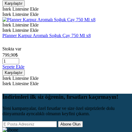
Karşılaştır
İstek Listesine Ekle
İstek Listesine Ekle
İstek Listesine Ekle
İstek Listesine Ekle
Pfanner Karpuz Aromalı Soğuk Çay 750 Ml x8
Stokta var
799,90
₺
Sepete Ekle
Karşılaştır
İstek Listesine Ekle
İstek Listesine Ekle
İndirimleri ilk siz öğrenin, fırsatları kaçırmayın!
Yeni kampanyalar, özel fırsatlar ve size özel sürprizlerle dolu
dünyamızda ayrıcalıklı olmanın keyfini çıkarın.