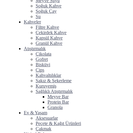
Meyve Suyu
Soğuk Kahve
⁠Soğuk Çay
Su
Kahveler
Filtre Kahve
Çekirdek Kahve
Kapsül Kahve
Granül Kahve
Atıştırmalık
Çikolata
Gofret
Bisküvi
Cips
Kahvaltılıklar
Sakız & Şekerleme
Kuruyemiş
Sağlıklı Atıştırmalık
Meyve Bar
Protein Bar
Granola
Ev & Yaşam
Aksesuarlar
Peçete & Kağıt Ürünleri
Çakmak