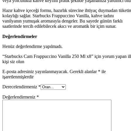
veya yolculukta kahve keyfini pratik şekilde yaşamanıza yardımcı olur
Hazır kahve içeceği formu, hazırlık sürecine ihtiyaç duymadan tüketi
kolaylığı sağlar. Starbucks Frappuccino Vanilla, kahve tadını
vanilyanın yumuşak aromasıyla dengeler. Bu sayede günün farklı
saatlerinde tercih edilebilecek akıcı ve aromatik bir içim sunar.
Değerlendirmeler
Henüz değerlendirme yapılmadı.
“Starbucks Cam Frappuccino Vanilla 250 Ml x8” için yorum yapan il
kişi siz olun
E-posta adresiniz yayınlanmayacak.
Gerekli alanlar
*
ile
işaretlenmişlerdir
Derecelendirmeniz
*
Değerlendirmeniz
*