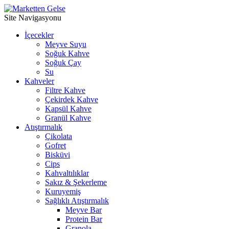
Site Navigasyonu
İçecekler
Meyve Suyu
Soğuk Kahve
⁠Soğuk Çay
Su
Kahveler
Filtre Kahve
Çekirdek Kahve
Kapsül Kahve
Granül Kahve
Atıştırmalık
Çikolata
Gofret
Bisküvi
Cips
Kahvaltılıklar
Sakız & Şekerleme
Kuruyemiş
Sağlıklı Atıştırmalık
Meyve Bar
Protein Bar
Granola