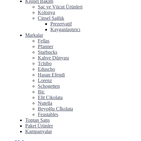
Kişisel Bakım
Saç ve Vücut Ürünleri
Kolonya
Cinsel Sağlık
Prezervatif
Kayganlaştırıcı
Markalar
Fellas
Pfanner
Starbucks
Kahve Dünyası
Tchibo
Eduscho
Hasan Efendi
Lorenz
Schogetten
Bic
Elit Çikolata
Nutella
Beyoğlu Çİkolata
Feastables
Toptan Satış
Paket Ürünler
Kampanyalar