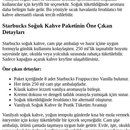
kullanıcılar için keyifli bir seçenektir. Soğuk tüketildiğinde aroması
daha belirgin hale gelir. Bu yönüyle sıcak havalarda ferahlatıcı bir
kahve alternatifi olarak tercih edilebilir.
Starbucks Soğuk Kahve Paketinin Öne Çıkan
Detayları
Starbucks soğuk kahve, cam şişe ambalajı ve hazır içime uygun
formuyla günlük kullanımı kolaylaştırır. 250 ml’lik taşınabilir boyutu
sayesinde işte, okulda veya yolculuk sırasında rahatça tüketilebilir.
Sadece kapağını açarak kahve keyfine ulaşabilirsiniz.
Öne çıkan detaylar:
Paket içeriğinde 8 adet Starbucks Frappuccino Vanilla bulunur.
Her ürün 250 ml cam şişe ambalajdadır.
Klasik kahve lezzeti vanilya aromasıyla birleşir.
Kremsi dokusu ve dengeli tatlılık oranıyla yumuşak içim sunar.
Soğuk tüketildiğinde ferahlatıcı bir alternatif oluşturur.
Vanilyalı Soğuk Kahve ile Pratik Tüketim Avantajı
Vanilyalı soğuk kahve, yoğun tempolu günlerde kısa bir mola vermek
isteyenler için kolay tüketilebilir bir içecek seçeneğidir. Cam şişe
ambalajı, ürünü çantada taşımaya uygun hale getirir. Evde, işte, okuld