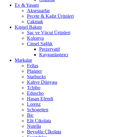
Ev & Yaşam
Aksesuarlar
Peçete & Kağıt Ürünleri
Çakmak
Kişisel Bakım
Saç ve Vücut Ürünleri
Kolonya
Cinsel Sağlık
Prezervatif
Kayganlaştırıcı
Markalar
Fellas
Pfanner
Starbucks
Kahve Dünyası
Tchibo
Eduscho
Hasan Efendi
Lorenz
Schogetten
Bic
Elit Çikolata
Nutella
Beyoğlu Çİkolata