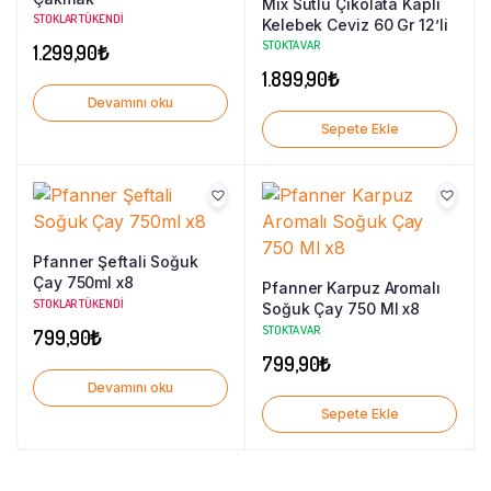
Mix Sütlü Çikolata Kaplı
STOKLAR TÜKENDI
Kelebek Ceviz 60 Gr 12’li
STOKTA VAR
1.299,90
₺
1.899,90
₺
Devamını oku
Sepete Ekle
Pfanner Şeftali Soğuk
Çay 750ml x8
Pfanner Karpuz Aromalı
STOKLAR TÜKENDI
Soğuk Çay 750 Ml x8
STOKTA VAR
799,90
₺
799,90
₺
Devamını oku
Sepete Ekle