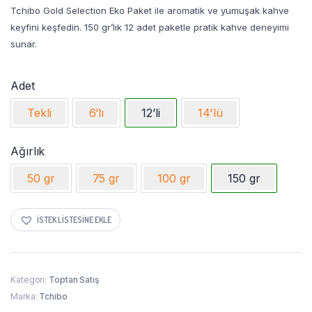
Tchibo Gold Selection Eko Paket ile aromatik ve yumuşak kahve
keyfini keşfedin. 150 gr’lık 12 adet paketle pratik kahve deneyimi
sunar.
Adet
Tekli
6’lı
12’li
14'lü
Ağırlık
50 gr
75 gr
100 gr
150 gr
İSTEK LISTESINE EKLE
Kategori:
Toptan Satış
Marka:
Tchibo