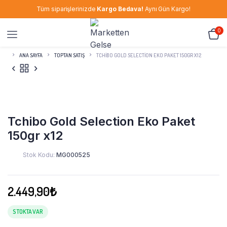
Tüm siparişlerinizde
Kargo Bedava!
Aynı Gün Kargo!
0
ANA SAYFA
TOPTAN SATIŞ
TCHIBO GOLD SELECTION EKO PAKET 150GR X12
Tchibo Gold Selection Eko Paket
150gr x12
Stok Kodu:
MG000525
2.449,90
₺
STOKTA VAR