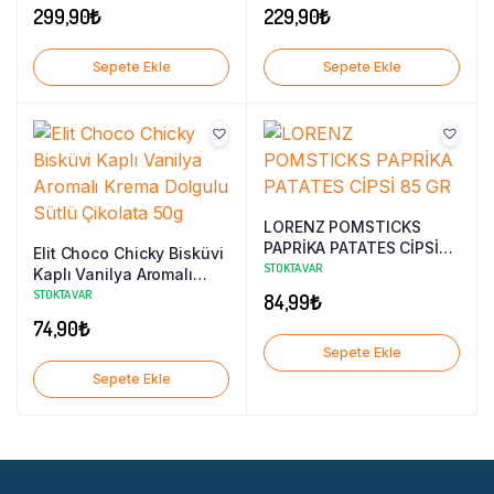
299,90
₺
229,90
₺
Sepete Ekle
Sepete Ekle
LORENZ POMSTICKS
PAPRİKA PATATES CİPSİ
Elit Choco Chicky Bisküvi
85 GR
STOKTA VAR
Kaplı Vanilya Aromalı
Krema Dolgulu Sütlü
STOKTA VAR
84,99
₺
Çikolata 50g
74,90
₺
Sepete Ekle
Sepete Ekle