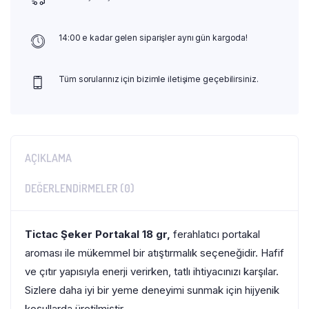
14:00 e kadar gelen siparişler aynı gün kargoda!
Tüm sorularınız için bizimle iletişime geçebilirsiniz.
AÇIKLAMA
DEĞERLENDIRMELER (0)
Tictac Şeker Portakal 18 gr,
ferahlatıcı portakal
aroması ile mükemmel bir atıştırmalık seçeneğidir. Hafif
ve çıtır yapısıyla enerji verirken, tatlı ihtiyacınızı karşılar.
Sizlere daha iyi bir yeme deneyimi sunmak için hijyenik
koşullarda üretilmiştir.