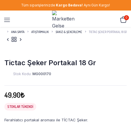
Tüm siparişlerinizde
Kargo Bedava!
Aynı Gün Kargo!
0
ANA SAYFA
ATIŞTIRMALIK
SAKIZ & ŞEKERLEME
TICTAC ŞEKER PORTAKAL 18 GR
Tictac Şeker Portakal 18 Gr
Stok Kodu:
MG000170
49,90
₺
STOKLAR TÜKENDI
Ferahlatıcı portakal aroması ile TİCTAC Şeker.