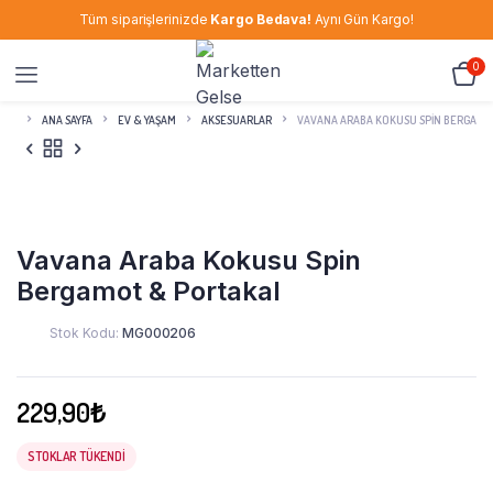
Tüm siparişlerinizde
Kargo Bedava!
Aynı Gün Kargo!
0
ANA SAYFA
EV & YAŞAM
AKSESUARLAR
VAVANA ARABA KOKUSU SPIN BERGAMO
Vavana Araba Kokusu Spin
Bergamot & Portakal
Stok Kodu:
MG000206
229,90
₺
STOKLAR TÜKENDI