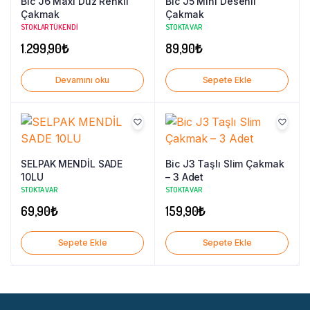
Bic J6 Maxi Düz Renkli
Bic J5 Mini Desenli
Çakmak
Çakmak
STOKLAR TÜKENDI
STOKTA VAR
1.299,90
₺
89,90
₺
Devamını oku
Sepete Ekle
SELPAK MENDİL SADE
Bic J3 Taşlı Slim Çakmak
10LU
– 3 Adet
STOKTA VAR
STOKTA VAR
69,90
₺
159,90
₺
Sepete Ekle
Sepete Ekle