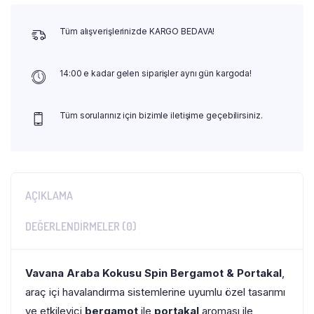
Tüm alışverişlerinizde KARGO BEDAVA!
14:00 e kadar gelen siparişler aynı gün kargoda!
Tüm sorularınız için bizimle iletişime geçebilirsiniz.
AÇIKLAMA
DEĞERLENDIRMELER (0)
Vavana Araba Kokusu Spin Bergamot & Portakal
,
araç içi havalandırma sistemlerine uyumlu özel tasarımı
ve etkileyici
bergamot
ile
portakal
aroması ile