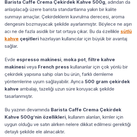
Barista Caffe Crema Çekirdek Kahve 500g
, adından da
anlaşılacağı üzere barista standartlarına yakın bir kalite
sunmayı amaçlar. Çekirdeklerin kavrulma derecesi, aroma
dengesini bozmayacak şekilde ayarlanmıştır. Böylece ne aşırı
acı ne de fazla asidik bir tat ortaya çıkar. Bu da özellikle
sütlü
kahve
çeşitleri
hazırlayan kullanıcılar için büyük bir avantaj
sağlar.
Evde
espresso makinesi
,
moka pot
,
filtre kahve
makinesi
veya
French press
kullananlar için çok yönlü bir
çekirdek yapısına sahip olan bu ürün, farklı demleme
yöntemlerine uyum sağlayabilir. Ayrıca
500 gram çekirdek
kahve
ambalajı, tazeliği uzun süre koruyacak şekilde
tasarlanmıştır.
Bu yazının devamında
Barista Caffe Crema Çekirdek
Kahve 500g’nin özellikleri
, kullanım alanları, kimler için
uygun olduğu ve satın alırken nelere dikkat edilmesi gerektiği
detaylı şekilde ele alınacaktır.