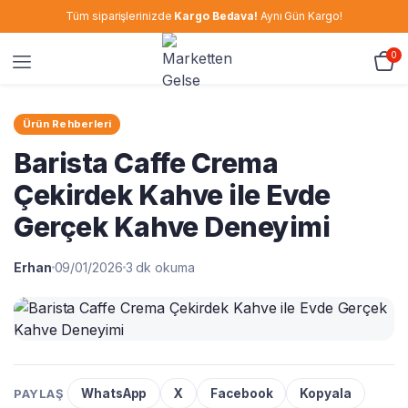
Tüm siparişlerinizde
Kargo Bedava!
Aynı Gün Kargo!
0
Ürün Rehberleri
Barista Caffe Crema
Çekirdek Kahve ile Evde
Gerçek Kahve Deneyimi
Erhan
09/01/2026
3 dk okuma
PAYLAŞ
WhatsApp
X
Facebook
Kopyala