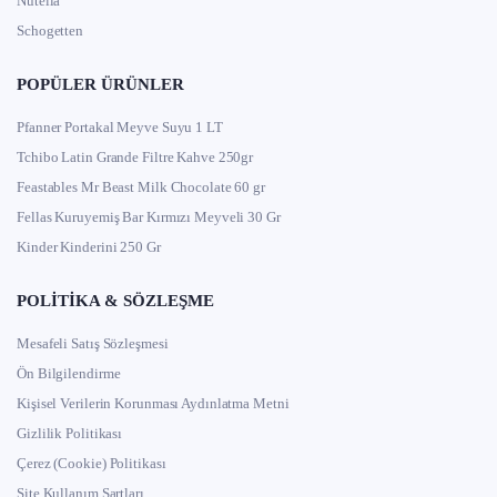
Nutella
Schogetten
POPÜLER ÜRÜNLER
Pfanner Portakal Meyve Suyu 1 LT
Tchibo Latin Grande Filtre Kahve 250gr
Feastables Mr Beast Milk Chocolate 60 gr
Fellas Kuruyemiş Bar Kırmızı Meyveli 30 Gr
Kinder Kinderini 250 Gr
POLITIKA & SÖZLEŞME
Mesafeli Satış Sözleşmesi
Ön Bilgilendirme
Kişisel Verilerin Korunması Aydınlatma Metni
Gizlilik Politikası
Çerez (Cookie) Politikası
Site Kullanım Şartları