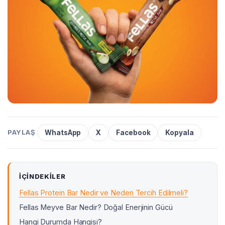
PAYLAŞ
WhatsApp
X
Facebook
Kopyala
İÇINDEKILER
Fellas Protein Bar Nedir ve Neden Tercih Edilmeli?
Fellas Meyve Bar Nedir? Doğal Enerjinin Gücü
Hangi Durumda Hangisi?