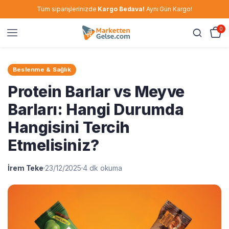
Tüm siparişlerinizde
Kargo Bedava!
Aynı Gün Kargo!
0
Beslenme & Sağlık
Protein Barlar vs Meyve
Barları: Hangi Durumda
Hangisini Tercih
Etmelisiniz?
İrem Teke
23/12/2025
4 dk okuma