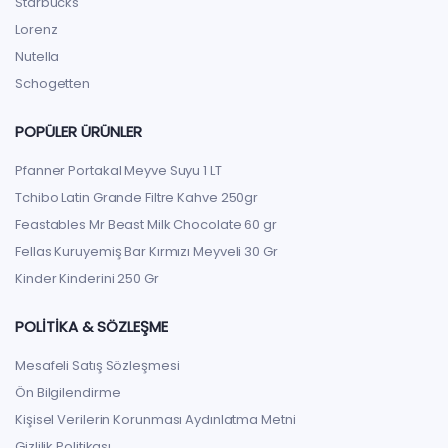
Starbucks
Lorenz
Nutella
Schogetten
POPÜLER ÜRÜNLER
Pfanner Portakal Meyve Suyu 1 LT
Tchibo Latin Grande Filtre Kahve 250gr
Feastables Mr Beast Milk Chocolate 60 gr
Fellas Kuruyemiş Bar Kırmızı Meyveli 30 Gr
Kinder Kinderini 250 Gr
POLITIKA & SÖZLEŞME
Mesafeli Satış Sözleşmesi
Ön Bilgilendirme
Kişisel Verilerin Korunması Aydınlatma Metni
Gizlilik Politikası