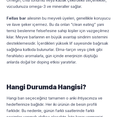
Örneğin, chia tohumlu veya kabak çekirdekli seçenekler,
vücudunuza omega-3 ve mineraller sağlar.
Fellas bar
ailesinin bu meyveli üyeleri, genellikle koruyucu
ve ilave şeker içermez. Bu da onları “clean eating” yani
temiz beslenme felsefesine sahip kişiler için vazgeçilmez
kılar. Meyve barlarının en büyük avantajı sindirim sistemini
desteklemesidir. İçerdikleri yüksek lif sayesinde bağırsak
sağlığına katkıda bulunurlar. Elma-tarçın veya çilek gibi
ferahlatıcı aromalarla, gün içinde enerjinizin düştüğü
anlarda doğal bir doping etkisi yaratırlar.
Hangi Durumda Hangisi?
Hangi barı seçeceğiniz tamamen o anki ihtiyacınıza ve
hedeflerinize bağlıdır. Her iki ürünün de besin profili
farklıdır. Bu nedenle, günün farklı saatlerinde farklı
seçimler yapmak akıllıca olacaktır. İşte karar vermenizi