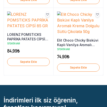
LORENZ POMSTICKS
PAPRİKA PATATES CİPSİ
Elit Choco Chicky Bisküvi
85 GR
STOKTA VAR
Kaplı Vanilya Aromalı
Krema Dolgulu Sütlü
STOKTA VAR
84,99
₺
Çikolata 50g
74,90
₺
Sepete Ekle
Sepete Ekle
İndirimleri ilk siz öğrenin,