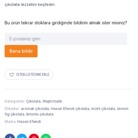
çikolata lezzetini keşfedin.
Bu ürün tekrar stoklara girdiğinde bildirim almak ister misiniz?
Bana bildir
İSTEK LISTESINE EKLE
Kategoriler:
Çikolata
,
Atıştırmalık
Etiketler:
aromalı çikolata
,
Hasan Efendi çikolata
,
incirli çikolata
,
lemon
fig çikolata
,
limonlu çikolata
Marka:
Hasan Efendi