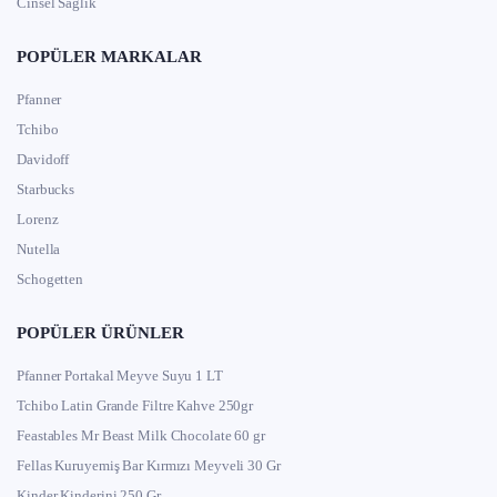
Cinsel Sağlık
POPÜLER MARKALAR
Pfanner
Tchibo
Davidoff
Starbucks
Lorenz
Nutella
Schogetten
POPÜLER ÜRÜNLER
Pfanner Portakal Meyve Suyu 1 LT
Tchibo Latin Grande Filtre Kahve 250gr
Feastables Mr Beast Milk Chocolate 60 gr
Fellas Kuruyemiş Bar Kırmızı Meyveli 30 Gr
Kinder Kinderini 250 Gr