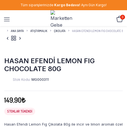
Tüm siparişlerinizde
Kargo Bedava!
Aynı Gün Kargo!
0
ANA SAYFA
ATIŞTIRMALIK
ÇIKOLATA
HASAN EFENDİ LEMON FIG CHOCOLATE 80G
HASAN EFENDİ LEMON FIG
CHOCOLATE 80G
Stok Kodu:
MG000311
149,90
₺
STOKLAR TÜKENDI
Hasan Efendi Lemon Fig Çikolata 80g ile incir ve limon aromalı özel