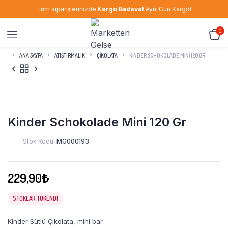
Tüm siparişlerinizde
Kargo Bedava!
Aynı Gün Kargo!
0
ANA SAYFA
ATIŞTIRMALIK
ÇIKOLATA
KINDER SCHOKOLADE MINI 120 GR
Kinder Schokolade Mini 120 Gr
Stok Kodu:
MG000193
229,90
₺
STOKLAR TÜKENDI
Kinder Sütlü Çikolata, mini bar.