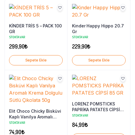
KİNDER TRİS 5 – PACK 100
Kinder Happy Hippo 20.7
GR
Gr
STOKTA VAR
STOKTA VAR
299,90
₺
229,90
₺
Sepete Ekle
Sepete Ekle
LORENZ POMSTICKS
PAPRİKA PATATES CİPSİ
Elit Choco Chicky Bisküvi
85 GR
STOKTA VAR
Kaplı Vanilya Aromalı
Krema Dolgulu Sütlü
STOKTA VAR
84,99
₺
Çikolata 50g
74,90
₺