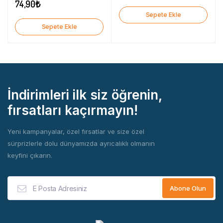
74,90
₺
Sepete Ekle
Sepete Ekle
İndirimleri ilk siz öğrenin,
fırsatları kaçırmayın!
Yeni kampanyalar, özel fırsatlar ve size özel
sürprizlerle dolu dünyamızda ayrıcalıklı olmanın
keyfini çıkarın.