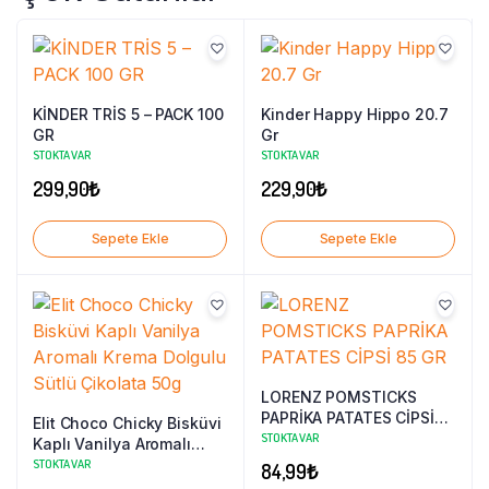
KİNDER TRİS 5 – PACK 100
Kinder Happy Hippo 20.7
GR
Gr
STOKTA VAR
STOKTA VAR
299,90
₺
229,90
₺
Sepete Ekle
Sepete Ekle
LORENZ POMSTICKS
PAPRİKA PATATES CİPSİ
Elit Choco Chicky Bisküvi
85 GR
STOKTA VAR
Kaplı Vanilya Aromalı
Krema Dolgulu Sütlü
STOKTA VAR
84,99
₺
Çikolata 50g