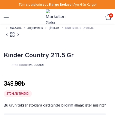
Tüm siparişlerinizde
Kargo Bedava!
Aynı Gün Kargo!
0
ANA SAYFA
ATIŞTIRMALIK
ÇIKOLATA
KINDER COUNTRY 211.5 GR
Kinder Country 211.5 Gr
Stok Kodu:
MG000191
349,90
₺
STOKLAR TÜKENDI
Bu ürün tekrar stoklara girdiğinde bildirim almak ister misiniz?