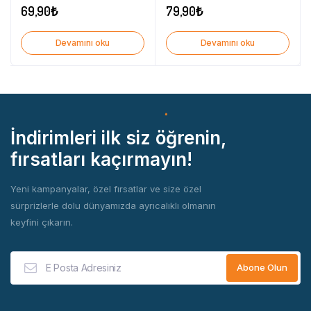
69,90
₺
79,90
₺
Devamını oku
Devamını oku
İndirimleri ilk siz öğrenin,
fırsatları kaçırmayın!
Yeni kampanyalar, özel fırsatlar ve size özel
sürprizlerle dolu dünyamızda ayrıcalıklı olmanın
keyfini çıkarın.