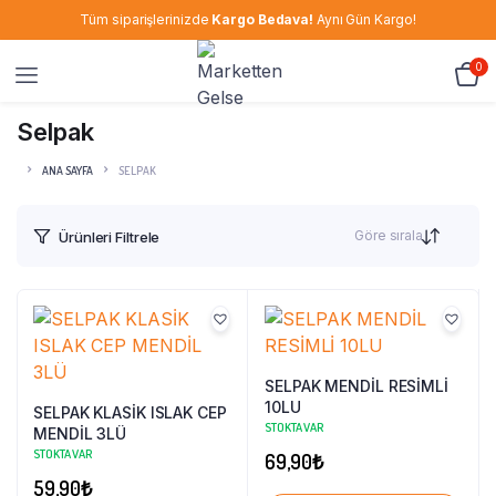
Tüm siparişlerinizde
Kargo Bedava!
Aynı Gün Kargo!
0
Selpak
ANA SAYFA
SELPAK
Göre sırala
Ürünleri Filtrele
SELPAK MENDİL RESİMLİ
10LU
SELPAK KLASİK ISLAK CEP
STOKTA VAR
MENDİL 3LÜ
STOKTA VAR
69,90
₺
59,90
₺