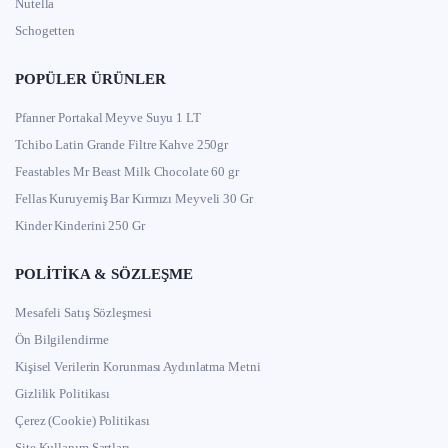
Nutella
Schogetten
POPÜLER ÜRÜNLER
Pfanner Portakal Meyve Suyu 1 LT
Tchibo Latin Grande Filtre Kahve 250gr
Feastables Mr Beast Milk Chocolate 60 gr
Fellas Kuruyemiş Bar Kırmızı Meyveli 30 Gr
Kinder Kinderini 250 Gr
POLITIKA & SÖZLEŞME
Mesafeli Satış Sözleşmesi
Ön Bilgilendirme
Kişisel Verilerin Korunması Aydınlatma Metni
Gizlilik Politikası
Çerez (Cookie) Politikası
Site Kullanım Şartları