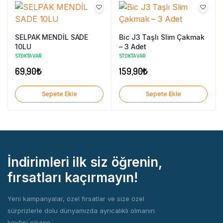
SELPAK MENDİL SADE
Bic J3 Taşlı Slim Çakmak
10LU
– 3 Adet
STOKTA VAR
STOKTA VAR
69,90
₺
159,90
₺
Sepete Ekle
Sepete Ekle
İndirimleri ilk siz öğrenin,
fırsatları kaçırmayın!
Yeni kampanyalar, özel fırsatlar ve size özel
sürprizlerle dolu dünyamızda ayrıcalıklı olmanın
keyfini çıkarın.