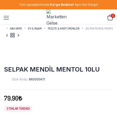
Tüm siparişlerinizde
Kargo Bedava!
Aynı Gün Kargo!
0
ANA SAYFA
EV & YAŞAM
PEÇETE & KAĞIT ÜRÜNLERI
SELPAK MENDİL MENTOL 1
SELPAK MENDİL MENTOL 10LU
Stok Kodu:
MG000411
79,90
₺
STOKLAR TÜKENDI