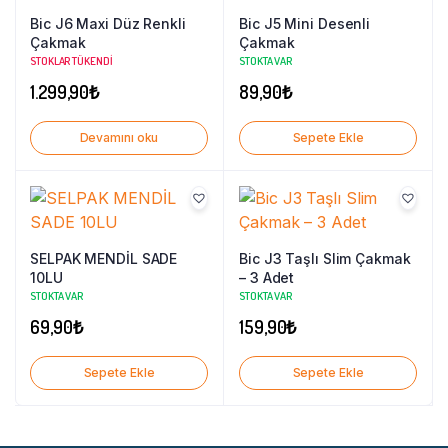
Bic J6 Maxi Düz Renkli
Bic J5 Mini Desenli
Çakmak
Çakmak
STOKLAR TÜKENDI
STOKTA VAR
1.299,90
₺
89,90
₺
Devamını oku
Sepete Ekle
SELPAK MENDİL SADE
Bic J3 Taşlı Slim Çakmak
10LU
– 3 Adet
STOKTA VAR
STOKTA VAR
69,90
₺
159,90
₺
Sepete Ekle
Sepete Ekle