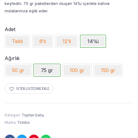
keşfedin. 75 gr paketlerden oluşan 14’lü içerikle kahve
molalarınıza eşlik eder.
Adet
Tekli
6’lı
12’li
14'lü
Ağırlık
50 gr
75 gr
100 gr
150 gr
İSTEK LISTESINE EKLE
Kategori:
Toptan Satış
Marka:
Tchibo