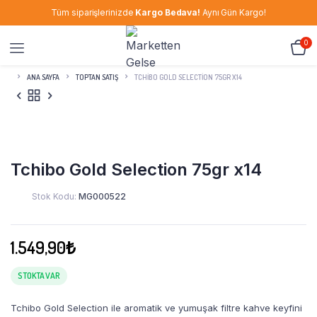
Tüm siparişlerinizde
Kargo Bedava!
Aynı Gün Kargo!
0
ANA SAYFA
TOPTAN SATIŞ
TCHIBO GOLD SELECTION 75GR X14
Tchibo Gold Selection 75gr x14
Stok Kodu:
MG000522
1.549,90
₺
STOKTA VAR
Tchibo Gold Selection ile aromatik ve yumuşak filtre kahve keyfini