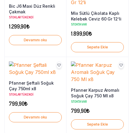
Bic J6 Maxi Düz Renkli
Çakmak
Mix Sütlü Çikolata Kaplı
STOKLAR TÜKENDI
Kelebek Ceviz 60 Gr 12’li
STOKTA VAR
1.299,90
₺
1.899,90
₺
Devamını oku
Sepete Ekle
Pfanner Şeftali Soğuk
Çay 750ml x8
Pfanner Karpuz Aromalı
STOKLAR TÜKENDI
Soğuk Çay 750 Ml x8
STOKTA VAR
799,90
₺
799,90
₺
Devamını oku
Sepete Ekle